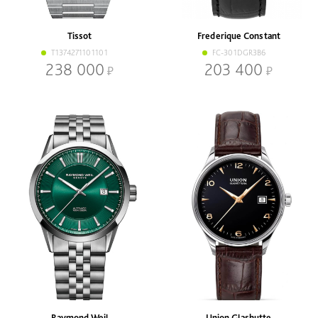
Tissot
Frederique Constant
T1374271101101
FC-301DGR3B6
238 000
203 400
Raymond Weil
Union Glashutte