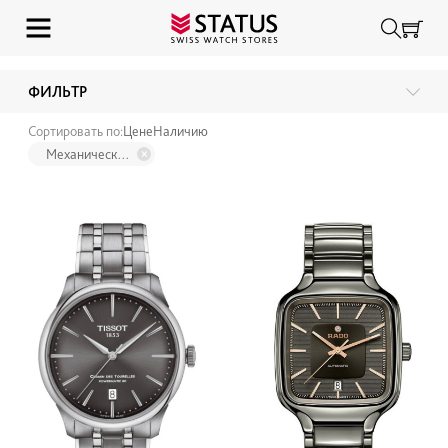
ФИЛЬТР
Сортировать по:
Цене
Наличию
Цена, Р
Механический
-
Бренд
Perrelet
Raymond Weil
Breitling
Hamilton
TAG Heuer
Jaguar
Longines
Certina
Rado
Candino
Union Glashutte
Tissot
Maurice Lacroix
Balmain
Bomberg
Casio
Frederique Constant
Swatch