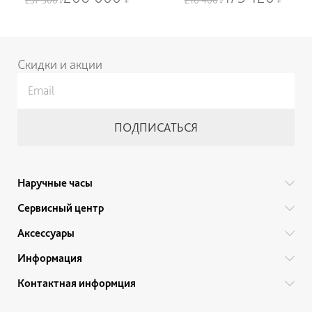
Нижнее меню
Скидки и акции
Наручные часы
Все бренды
Сервисный центр
Мужские часы
Гарантийный ремонт
Аксессуары
Женские часы
Тех. обслуживание
Ручки
Информация
Детские часы
Прайс
Украшения
Акции
Привилегии
Контактная информция
Советы по уходу
Ремешки для часов
Гарантии и качество товара
Политика обработки персональных данных
+7 (812) 200-46-37
Браслеты