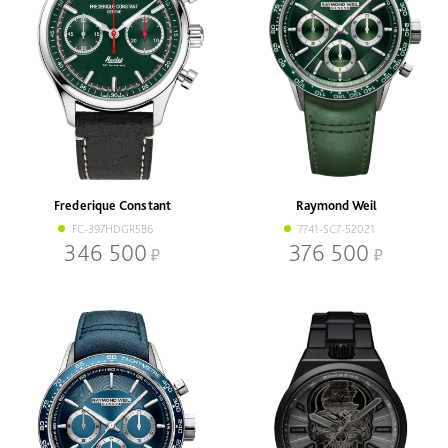
Frederique Constant
Raymond Weil
FC-397HDGR5B6
7741-SC7-52021
346 500
376 500