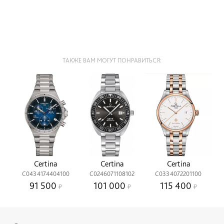
ТАКЖЕ ВАМ МОГУТ ПОНРАВИТЬСЯ:
Certina
Certina
Certina
C0434174404100
C0246071108102
C0334072201100
91 500
101 000
115 400