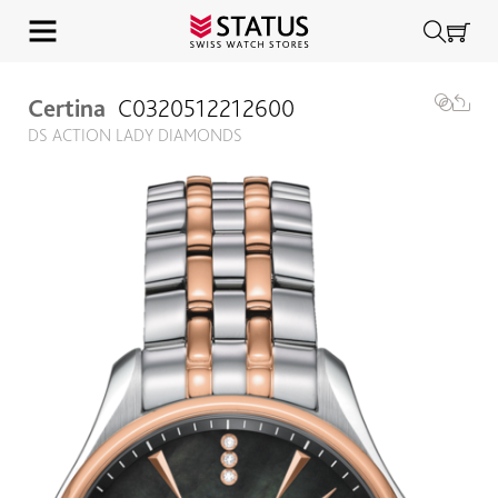
Certina
C0320512212600
DS ACTION LADY DIAMONDS