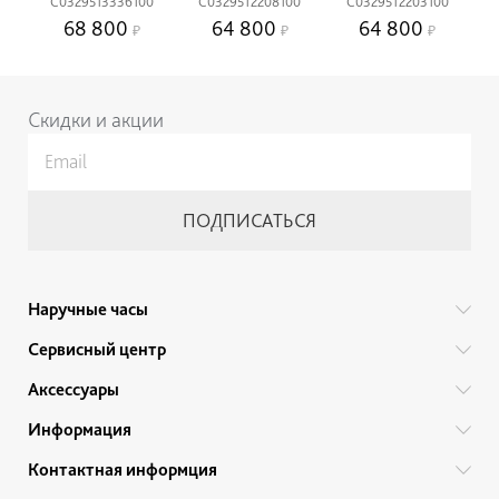
C0329513336100
C0329512208100
C0329512203100
68 800
64 800
64 800
Скидки и акции
Наручные часы
Все бренды
Сервисный центр
Мужские часы
Гарантийный ремонт
Аксессуары
Женские часы
Тех. обслуживание
Ручки
Информация
Детские часы
Прайс
Украшения
Акции
Привилегии
Контактная информция
Советы по уходу
Ремешки для часов
Гарантии и качество товара
Политика обработки персональных данных