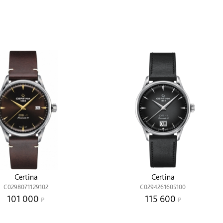
Certina
Certina
C0298071129102
C0294261605100
101 000
115 600