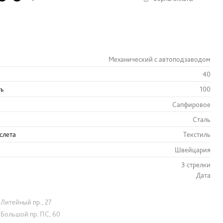
Механический с автоподзаводом
40
ть
100
Сапфировое
Сталь
слета
Текстиль
Швейцария
3 стрелки
Дата
Литейный пр., 27
Большой пр. ПС, 60