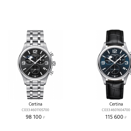
Certina
Certina
C0334601105700
C0334601604700
98 100
115 600