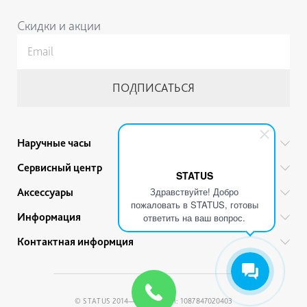
Скидки и акции
Наручные часы
Все бренды
Сервисный центр
STATUS
Мужские часы
Гарантийный ремонт
Здравствуйте! Добро
Аксессуары
Женские часы
пожаловать в STATUS, готовы
Тех. обслуживание
Ручки
Информация
Детские часы
ответить на ваш вопрос.
Прайс
Украшения
Акции
Привилегии
Контактная информция
Советы по уходу
Ремешки для часов
Гарантии и качество товара
Политика обработки персональных данных
+7 (812) 200-46-37
Браслеты
Рассрочка
Условия продажи
Адреса магазинов
© STATUS 2014—2026 / ОГРН: 1087847020403