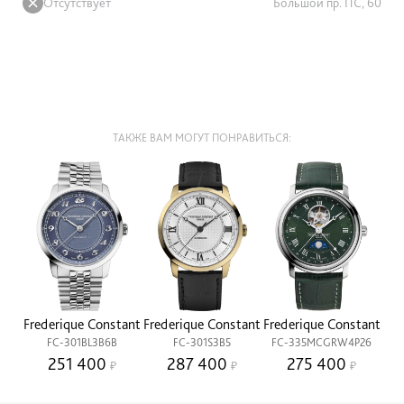
Отсутствует
Большой пр. ПС, 60
ТАКЖЕ ВАМ МОГУТ ПОНРАВИТЬСЯ:
Frederique Constant
Frederique Constant
Frederique Constant
FC-301BL3B6B
FC-301S3B5
FC-335MCGRW4P26
251 400
287 400
275 400