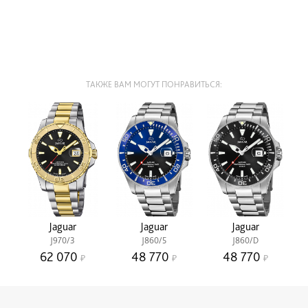
ТАКЖЕ ВАМ МОГУТ ПОНРАВИТЬСЯ:
Jaguar
Jaguar
Jaguar
J970/3
J860/5
J860/D
62 070
48 770
48 770