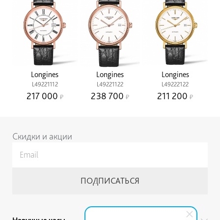
Longines
Longines
Longines
L49221112
L49221122
L49222122
217 000
238 700
211 200
Скидки и акции