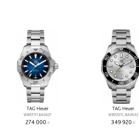
TAG Heuer
TAG Heuer
WBP2111.BA0627
WBP201C.BA0632
274 000
349 920