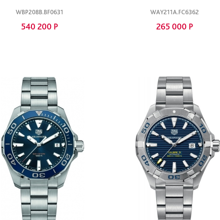
WBP208B.BF0631
WAY211A.FC6362
540 200 Р
265 000 Р