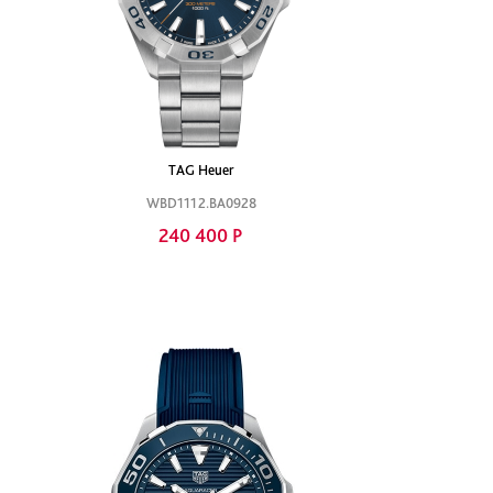
TAG Heuer
WBD1112.BA0928
240 400 Р