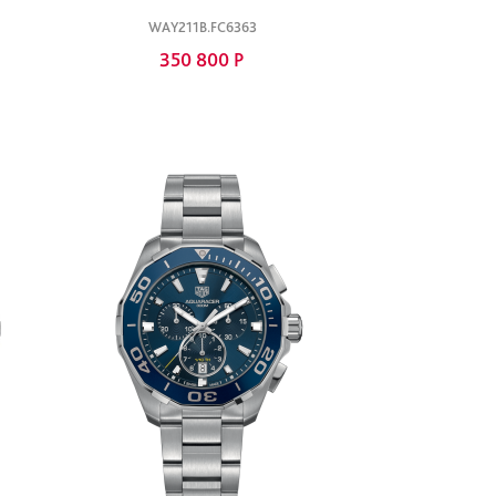
WAY211B.FC6363
350 800 Р