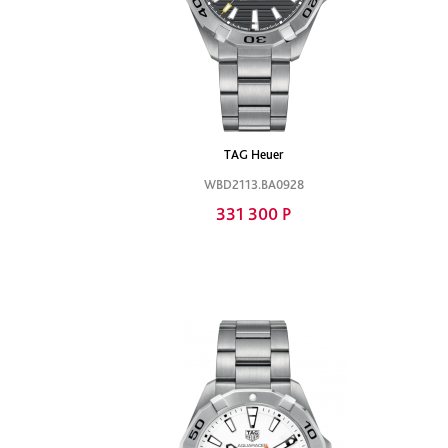
TAG Heuer
WBD2113.BA0928
331 300 Р