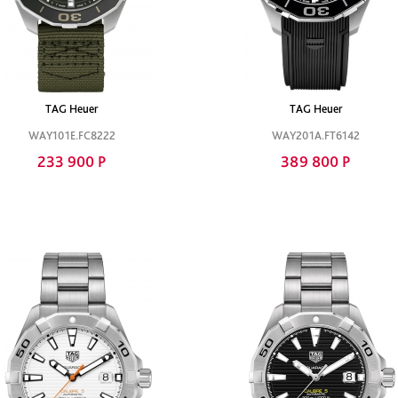
TAG Heuer
TAG Heuer
WAY101E.FC8222
WAY201A.FT6142
233 900 Р
389 800 Р