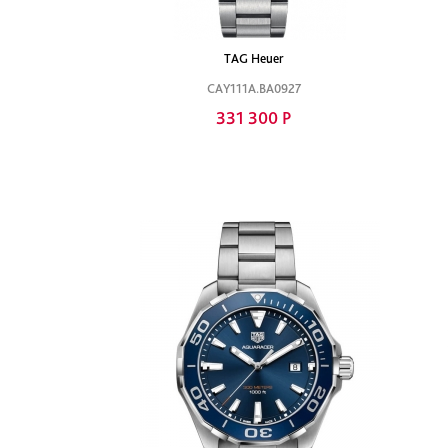
TAG Heuer
CAY111A.BA0927
331 300 Р