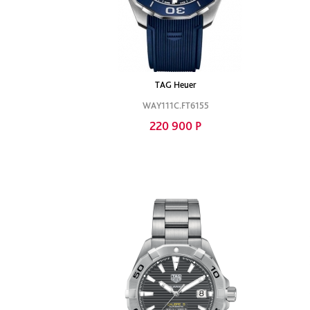
TAG Heuer
WAY111C.FT6155
220 900 Р