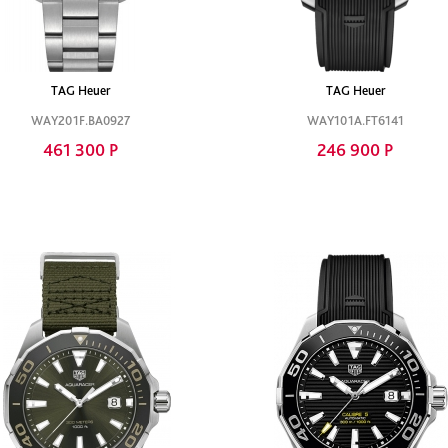
TAG Heuer
TAG Heuer
WAY201F.BA0927
WAY101A.FT6141
461 300 Р
246 900 Р