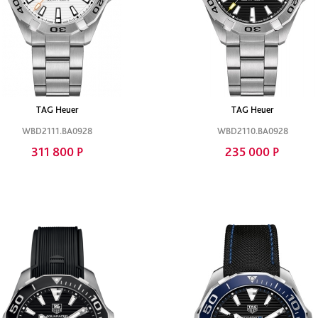
TAG Heuer
TAG Heuer
WBD2111.BA0928
WBD2110.BA0928
311 800 Р
235 000 Р