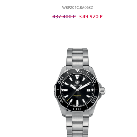
WBP201C.BA0632
437 400 Р
349 920 Р