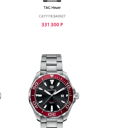
TAG Heuer
CAY111B.BA0927
331 300 Р