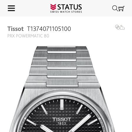
Tissot
T1374071105100
PRX POWERMATIC 80