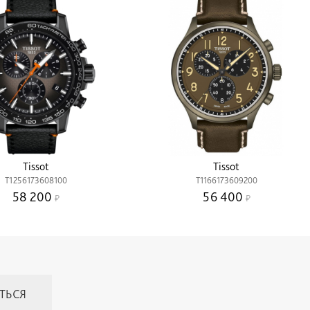
Tissot
Tissot
T1256173608100
T1166173609200
58 200
56 400