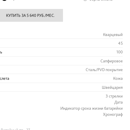
КУПИТЬ ЗА 5 640 РУБ./МЕС.
Кварцевый
45
ть
100
Сапфировое
Сталь/PVD покрытие
слета
Кожа
Швейцария
3 стрелки
Дата
Индикатор срока жизни батарейки
Хронограф
Литейный пр., 27