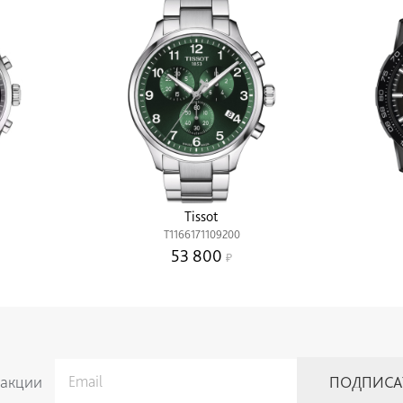
Tissot
T1166171109200
53 800
 акции