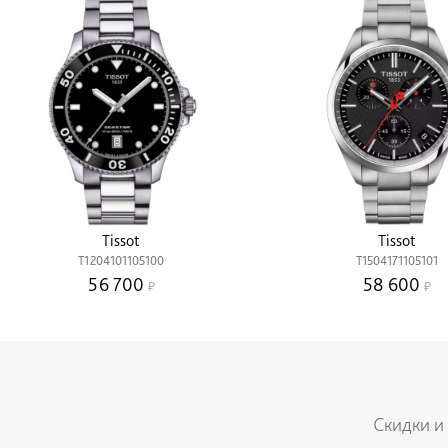
Tissot
Tissot
T1204101105100
T1504171105101
56 700
58 600
Скидки и