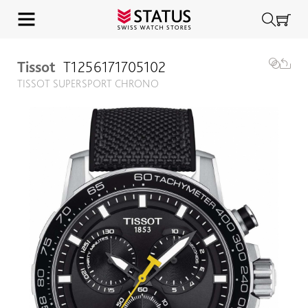
Tissot
T1256171705102
TISSOT SUPERSPORT CHRONO