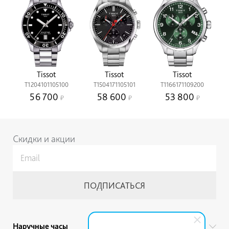
Tissot
Tissot
Tissot
T1204101105100
T1504171105101
T1166171109200
56 700
58 600
53 800
Скидки и акции
Наручные часы