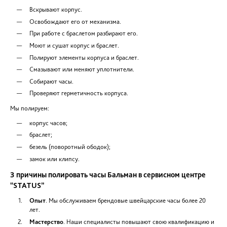
Так как полировка предусматривает разборку ч
сервисный центр “Статус” после сборки зам
прокладки, проверяет часы на точность хо
герметичность.
ОПИСАНИЕ
Но время не щадит даже такие шедевры часовых мастеров, да
процессе их ношения возможны неприятные эксцессы, кото
привести к потере внешней привлекательности часов Бальма
может потерять блеск, особенно в местах соприкосновения с
корпусе могут остаться царапины или вмятины от ударов. Т
следует исправлять полировкой часов Бальман, обратившис
специалистам, оснащенным специальным оборудованием.