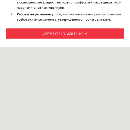
Полировка часов Balmain в сервисном центре ST
Для того чтобы восстановить поверхность корпуса часов и е
элементов с помощью полировки, мастера нашей компании
такие работы:
Вскрывают корпус.
Освобождают его от механизма.
При работе с браслетом разбирают его.
Моют и сушат корпус и браслет.
Полируют элементы корпуса и браслет.
Смазывают или меняют уплотнители.
Собирают часы.
Проверяют герметичность корпуса.
Мы полируем:
корпус часов;
браслет;