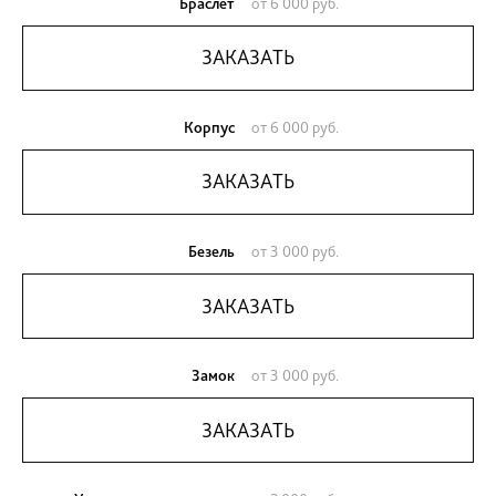
Оригинальные арабески в виде изморози -это д
все, что делает часы Бальман узнаваемыми и по
Дизайн аксессуаров этой марки подчеркивает и
вкус их владельца, а безупречное качество в
становится основанием для выбора потребител
под брендом Balmain.
Браслет
от 6 000 руб.
ЗАКАЗАТЬ
Корпус
от 6 000 руб.
ЗАКАЗАТЬ