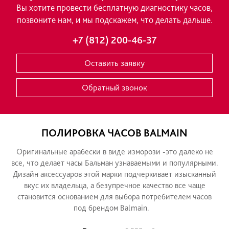
ГАРАНТИЙНЫЙ РЕМОНТ
СВЯЖИТЕСЬ С НАМИ
ТЕХ ОБСЛУЖИВАНИЕ
Если у Вас возникли вопросы, понадобился р
Вы хотите провести бесплатную диагностик
ПРАЙС
позвоните нам, и мы подскажем, что делать
СОВЕТЫ ПО УХОДУ
+7 (812) 200-46-37
ГРАВИРОВКА
Оставить заявку
АДРЕСА
Обратный звонок
ПОЛИРОВКА ЧАСОВ BALMAI