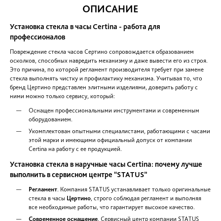
гарантия
12 месяцев
.
Когда гарантия не действует п
нарушении условий эксплуатации;
потери гарантийного талона;
деформации серийного номера на корпусе
попадании влаги и других жидкостей вну
корпуса для моделей с низкой
водонепроницаемостью;
несанкционированном вмешательстве в ме
часов, потери деталей.