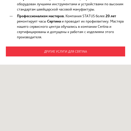
ОПИСАНИЕ
Установка стекла в часы Certina - работа для
профессионалов
Повреждение стекла часов Сертино сопровождается образо
осколков, способных навредить механизму и даже вывести ег
Это причина, по которой регламент производителя требует 
стекла выполнять чистку и профилактику механизма. Учитыва
бренд Цертино представлен элитными изделиями, доверить 
ними можно только сервису, который:
Оснащен профессиональными инструментами и сов
оборудованием.
Укомплектован опытными специалистами, работающи
этой марки и имеющими официальный допуск от ком
Certina на работу с ее продукцией.
Установка стекла в наручные часы Certina: поче
выполнить в сервисном центре “STATUS”