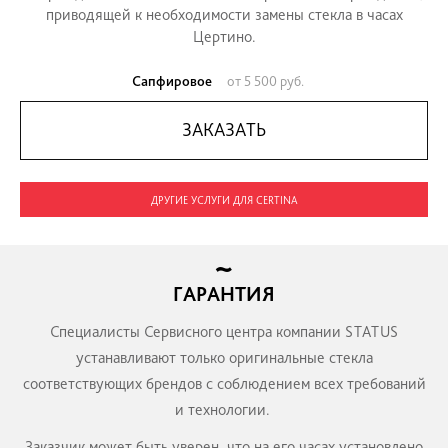
привлекательный, изящный дизайн и небывалая 
Прочный корпус с неизменной аббревиатурой DS
расшифровывается как двойная защита и подч
основную концепцию бренда, дополнен дв
сапфировым стеклом. Однако, предел проч
существует даже для этих стекол и при у
значительной силы они могут разрушиться. Мех
повреждения являются основной причиной пов
приводящей к необходимости замены стекла в
Цертино.
Сапфировое
от 5 500 руб.
ЗАКАЗАТЬ