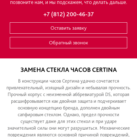
СВЯЖИТЕСЬ С НАМИ
ТЕХ ОБСЛУЖИВАНИЕ
Если у Вас возникли вопросы, понадобился р
Вы хотите провести бесплатную диагностик
ПРАЙС
позвоните нам, и мы подскажем, что делать
СОВЕТЫ ПО УХОДУ
+7 (812) 200-46-37
ГРАВИРОВКА
Оставить заявку
АДРЕСА
Обратный звонок
ЗАМЕНА СТЕКЛА ЧАСОВ CERTI
В конструкции часов Сертина удачно сочет