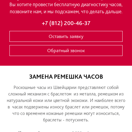
ГАРАНТИЙНЫЙ РЕМОНТ
СВЯЖИТЕСЬ С НАМИ
ТЕХ ОБСЛУЖИВАНИЕ
Если у Вас возникли вопросы, понадобился р
Вы хотите провести бесплатную диагностик
ПРАЙС
позвоните нам, и мы подскажем, что делать
СОВЕТЫ ПО УХОДУ
+7 (812) 200-46-37
ГРАВИРОВКА
Оставить заявку
АДРЕСА
Обратный звонок
ЗАМЕНА РЕМЕШКА ЧАСОВ