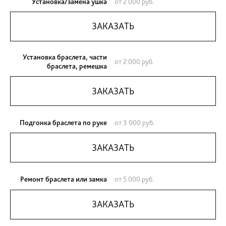
Роскошные часы из Швейцарии представляют
сложный механизм с браслетом из металла, ре
натуральной кожи или цветной экокожи. И наибо
в часах подвержены износу браслет или ремешо
что со временем кожаные ремешки могут изно
браслеты - потускнеть.
Установка/замена ушка
от 2 000 руб.
ЗАКАЗАТЬ
Установка браслета, части
от 2 000 руб.
браслета, ремешка