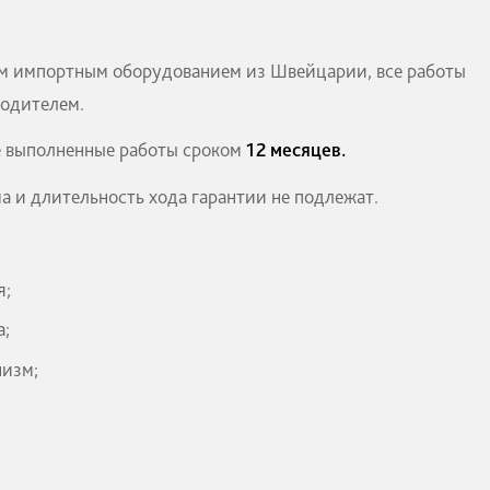
 высокоточным импортным оборудованием из Швейцар
нному производителем.
рантию на все выполненные работы сроком
12 месяцев
оты механизма и длительность хода гарантии не подл
оизводителя;