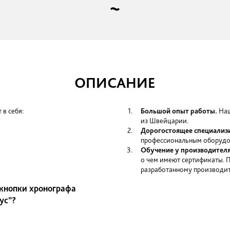
кнопка сломалась в результате механического воздей
корпус разгерметизировался, есть следы попадания 
отсутствует гарантийный талон;
на крышке поврежден серийный номер
ОПИСАНИЕ
лючает в себя:
Большой опы