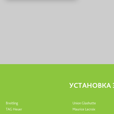
Сервис на Литейном проспекте
Литейный проспект, 27
с 11 до 20:00, без выходных
+7 (812) 200-46-37
Сервис на Большом проспекте П.С.
Большой пр. П.С., 60
с 11 до 21:00, без выходных
+7 (812) 200-46-37