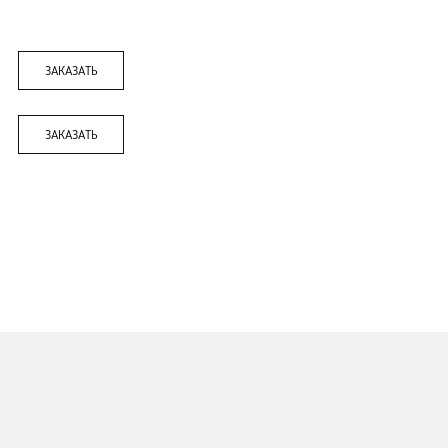
гут выйти из строя: при ударе; при неправильном об
ю работу можно доверить только специализированной
 брендами.
уб.
ЗАКАЗАТЬ
уб.
ЗАКАЗАТЬ