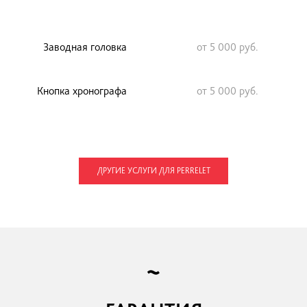
йцарских часах – это надежные элементы, но и они мо
ов предусматривает разбор механизма, поэтому таку
которая имеет опыт работы со швейцарскими
Заводная головка
от 5 000 р
Кнопка хронографа
от 5 000 р
ДРУГИЕ УСЛУГИ ДЛЯ PERRELET