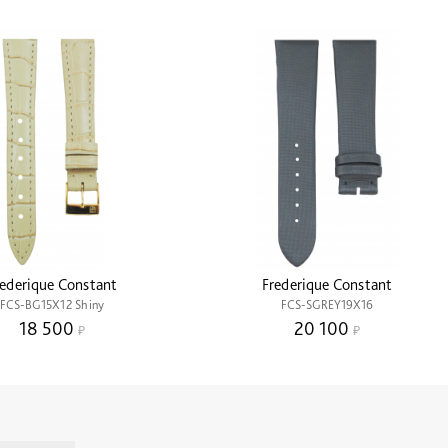
rederique Constant
Frederique Constant
FCS-BG15X12 Shiny
FCS-SGREY19X16
18 500
20 100