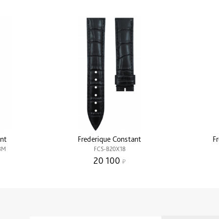
nt
Frederique Constant
F
8M
FCS-B20X18
20 100