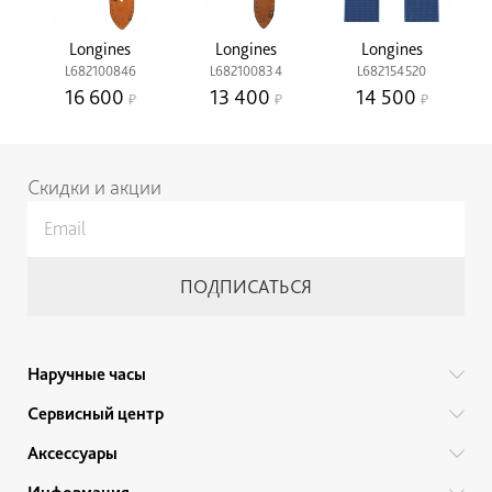
Longines
Longines
Longines
L682100846
L682100834
L682154520
16 600
13 400
14 500
Скидки и акции
Наручные часы
Все бренды
Сервисный центр
Мужские часы
Гарантийный ремонт
Аксессуары
Женские часы
Тех. обслуживание
Ручки