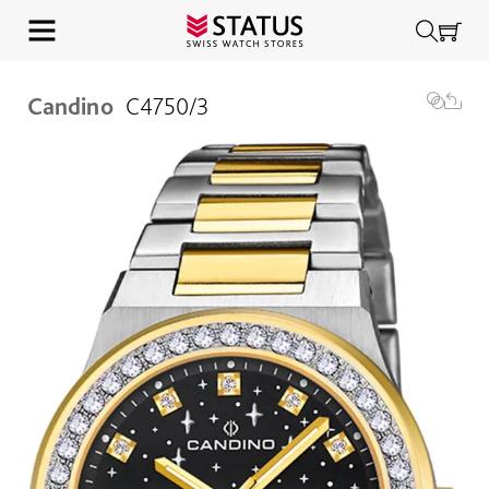
Candino
C4750/3