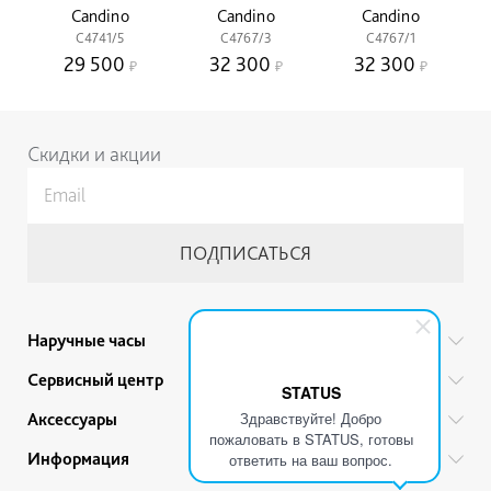
Candino
Candino
Candino
C4741/5
C4767/3
C4767/1
29 500
32 300
32 300
Скидки и акции
Наручные часы
Все бренды
Сервисный центр
STATUS
Мужские часы
Гарантийный ремонт
Здравствуйте! Добро
Аксессуары
Женские часы
пожаловать в STATUS, готовы
Тех. обслуживание
Ручки
Информация
Детские часы
ответить на ваш вопрос.
Прайс
Украшения
Акции