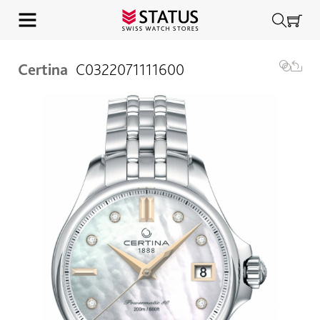
Certina
C0322071111600