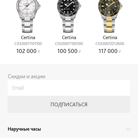
Certina
Certina
Certina
C0320071101100
C0320071105100
C0320072212600
102 000
100 500
117 000
Скидки и акции
Наручные часы