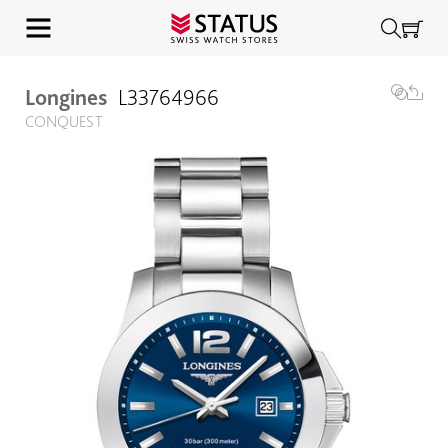
Longines
L33764966
CONQUEST