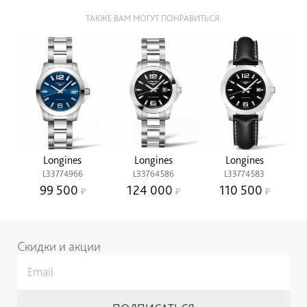
ТАКЖЕ ВАМ МОГУТ ПОНРАВИТЬСЯ:
Longines
Longines
Longines
L33774966
L33764586
L33774583
99 500
124 000
110 500
Скидки и акции