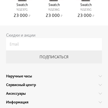
Swatch
Swatch
Swatch
YLS237G
YLS236G
YLS235G
23 000
23 000
23 000
Скидки и акции
Наручные часы
Все бренды
Сервисный центр
Мужские часы
Гарантийный ремонт
Аксессуары
Женские часы
Тех. обслуживание
Ручки
Информация
Детские часы
Прайс
Украшения