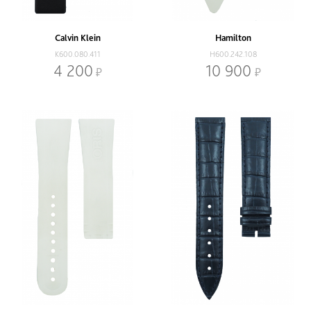
Цвет
-
Красный
Calvin Klein
Hamilton
Бежевый
Оранжевый
K600.080.411
H600.242.108
Белый
Прозрачный
4 200
10 900
Бирюзовый
Разноцветный
Бордовый
Розовый
Голубой
Серый
Желтый
Синий
Зеленый
Стальной
Золотой
Фиолетовый
Кирпичный
Цветной
Коньячный
Черный
Коричневый
Ярко синий
Наличие
В наличии
Со скидкой