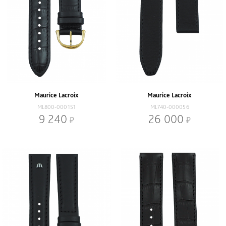
Maurice Lacroix
Maurice Lacroix
ML800-000151
ML740-000056
9 240
26 000