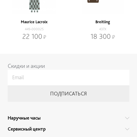
Maurice Lacroix
Breitling
449-000025
437X
22 100
18 300
Нижнее меню
Скидки и акции
Наручные часы
Все бренды
Сервисный центр
Мужские часы