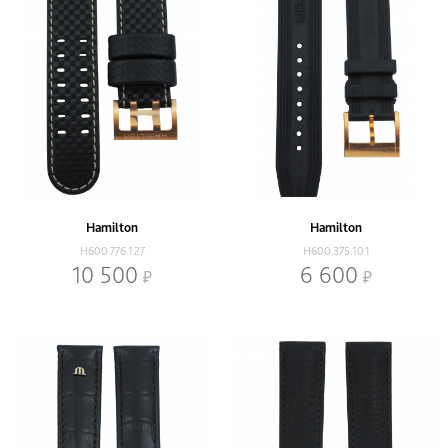
Hamilton
Hamilton
H600.776.127
H600.375.101
10 500
6 600