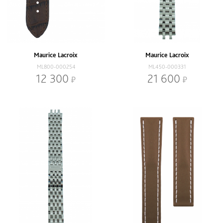
Maurice Lacroix
Maurice Lacroix
ML800-000254
ML450-000331
12 300
21 600