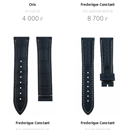
Oris
Frederique Constant
07 4 25 07
FCS-N20X18 N20X18
4 000
8 700
Frederique Constant
Frederique Constant
FCS-NW21X18 WOCLIP
FCS-BLUEW21X18