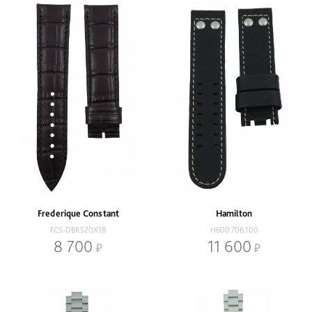
Frederique Constant
Hamilton
FCS-DBRS20X18
H600.706.100
8 700
11 600