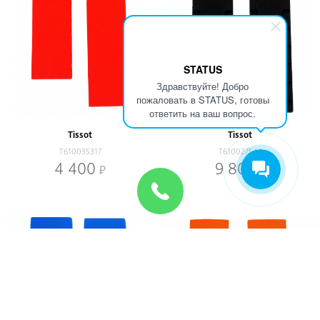
STATUS
Здравствуйте! Добро
пожаловать в STATUS, готовы
ответить на ваш вопрос.
Tissot
Tissot
T610035317
T610027544
4 400
9 800