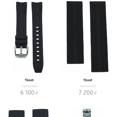
Tissot
Tissot
T603032879
T610020926
6 100
7 200