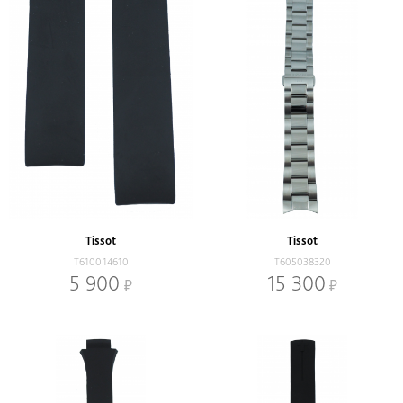
Tissot
Tissot
T610014610
T605038320
5 900
15 300