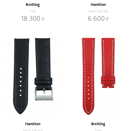
Breitling
Hamilton
115X
H600.705.106
18 300
6 600
Hamilton
Breitling
H600.326.104
219X