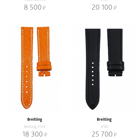
8 500
20 100
Breitling
Breitling
Breitling 212X
478X
18 300
25 700