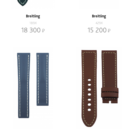
Цвет
-
Красный
Breitling
Breitling
Бежевый
Оранжевый
189X
429X
Белый
Прозрачный
18 300
15 200
Бирюзовый
Разноцветный
Бордовый
Розовый
Голубой
Серый
Желтый
Синий
Зеленый
Стальной
Золотой
Фиолетовый
Кирпичный
Цветной
Коньячный
Черный
Коричневый
Ярко синий
Наличие
В наличии
Со скидкой