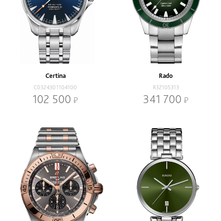
Certina
Rado
C0324301104100
R32105313
102 500
341 700