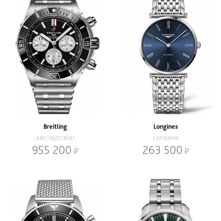
Breitling
Longines
AB0136251B1A1
L49184946
955 200
263 500