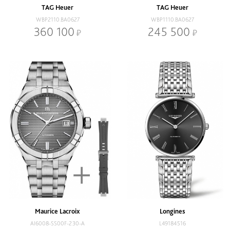
TAG Heuer
TAG Heuer
WBP2110.BA0627
WBP1110.BA0627
360 100
245 500
Maurice Lacroix
Longines
AI6008-SS00F-230-A
L49184516