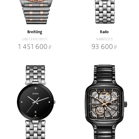
Breitling
Rado
UB0134101B1U1
R48870313
1 451 600
93 600