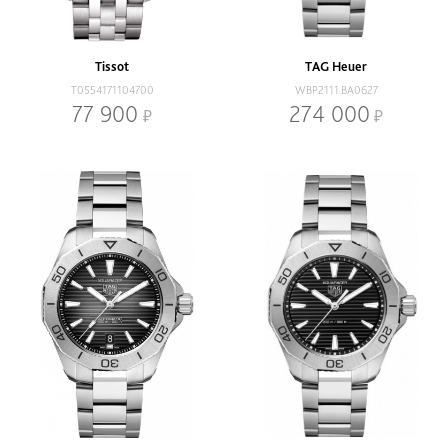
Наличие
В наличии
Со скидкой
Tissot
TAG Heuer
Механизм
T0554171104700
WBP2111.BA0627
Кварцевый
Механический
77 900
274 000
Браслет
Браслет
Ремень
Диаметр, мм
-