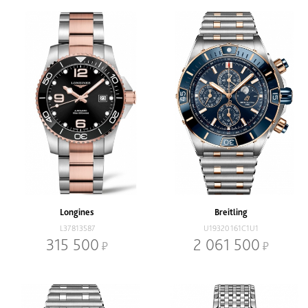
Longines
Breitling
L37813587
U19320161C1U1
315 500
2 061 500