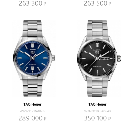
263 300
263 500
TAG Heuer
TAG Heuer
WBN2112.BA0639
WBN2010.BA0640
289 000
350 100