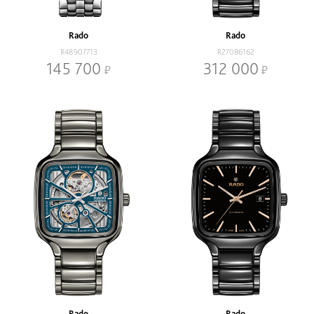
Rado
Rado
R48907713
R27086162
145 700
312 000
Rado
Rado