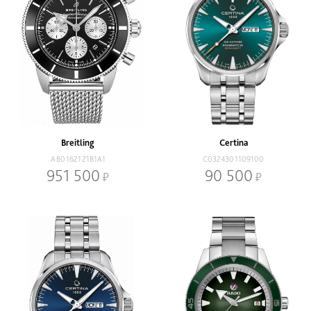
Breitling
Certina
AB0162121B1A1
C0324301109100
951 500
90 500