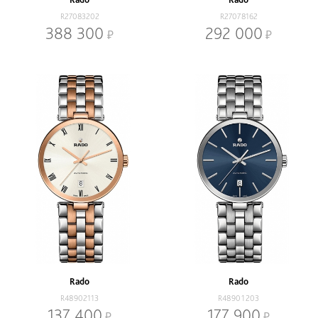
R27083202
R27078162
388 300
292 000
Rado
Rado
R48902113
R48901203
137 400
177 900