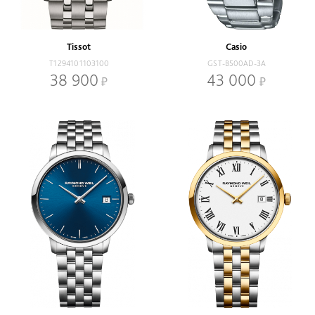
Наличие
В наличии
Со скидкой
Tissot
Casio
Механизм
T1294101103100
GST-B500AD-3A
Кварцевый
Механический
38 900
43 000
Браслет
Браслет
Ремень
Диаметр, мм
-