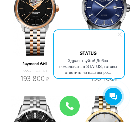
STATUS
Здравствуйте! Добро
Raymond Weil
Raymond Weil
пожаловать в STATUS, готовы
2227-SP5-20021
2731-ST-50001
ответить на ваш вопрос.
193 800
196 100