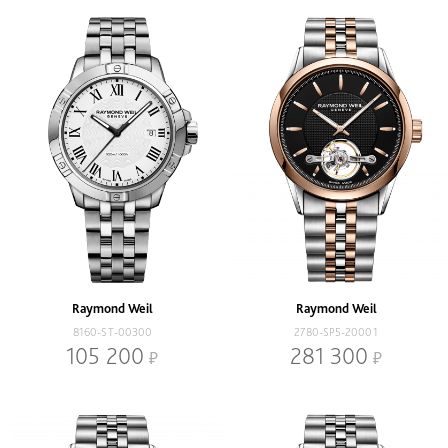
Raymond Weil
Raymond Weil
8160-ST-00300
2780-SP5-20001
105 200
281 300