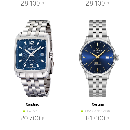
28 100
28 100
Candino
Certina
C4372/L
C0292071104100
20 700
81 000