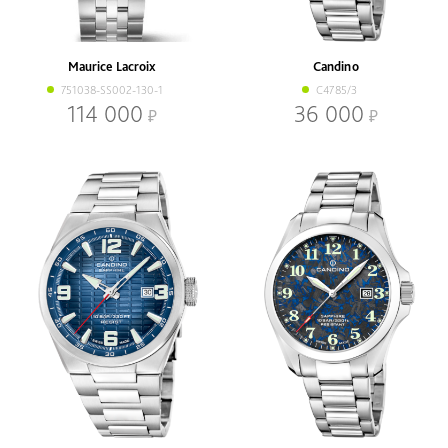
Наличие
В наличии
Со скидкой
Maurice Lacroix
Candino
Механизм
751038-SS002-130-1
C4785/3
Кварцевый
Механический
114 000
36 000
Браслет
Браслет
Ремень
Диаметр, мм
-