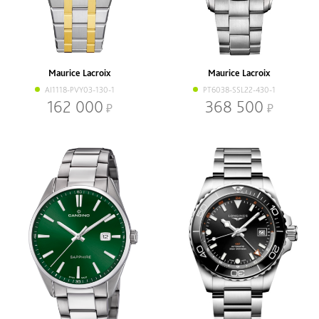
Maurice Lacroix
Maurice Lacroix
AI1118-PVY03-130-1
PT6038-SSL22-430-1
162 000
368 500