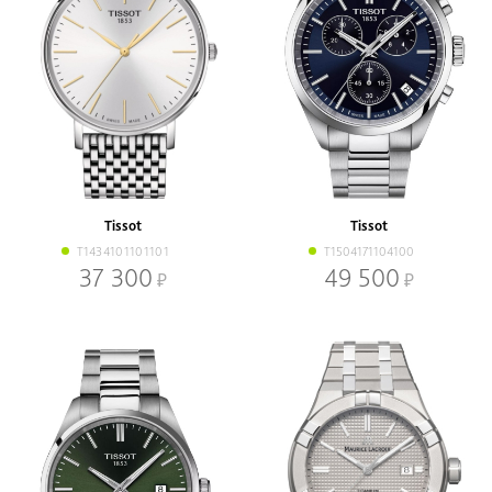
Tissot
Tissot
T1434101101101
T1504171104100
37 300
49 500