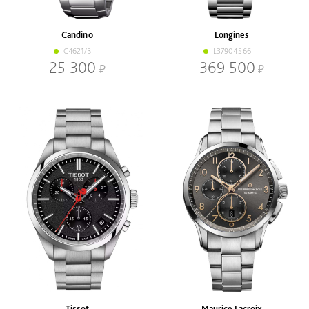
Candino
Longines
C4621/B
L37904566
25 300
369 500
Tissot
Maurice Lacroix