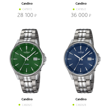
Candino
Candino
C4797/3
C4785/2
28 100
36 000
Candino
Candino
C4606/C
C4606/B