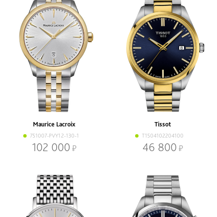
Maurice Lacroix
Tissot
751007-PVY12-130-1
T1504102204100
102 000
46 800