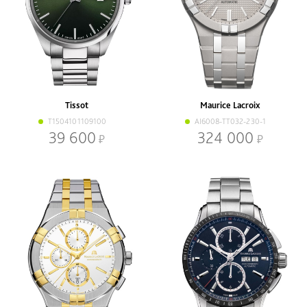
Tissot
Maurice Lacroix
T1504101109100
AI6008-TT032-230-1
39 600
324 000