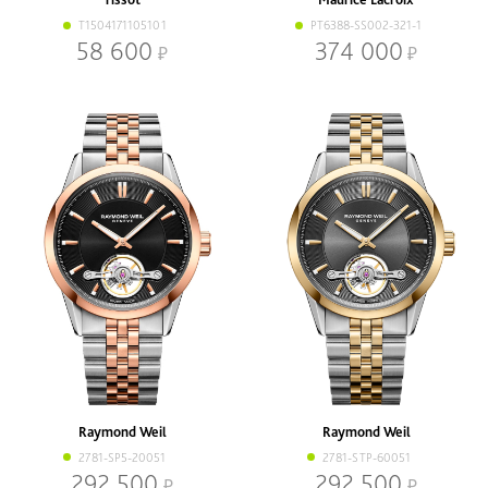
T1504171105101
PT6388-SS002-321-1
58 600
374 000
Raymond Weil
Raymond Weil
2781-SP5-20051
2781-STP-60051
292 500
292 500