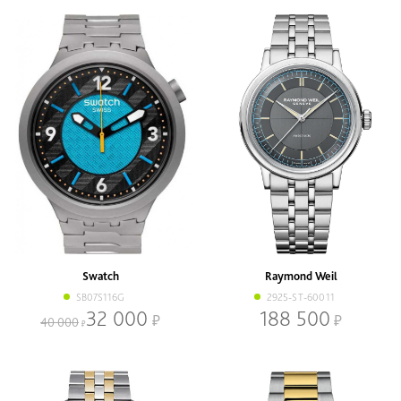
Swatch
Raymond Weil
SB07S116G
2925-ST-60011
32 000
188 500
40 000