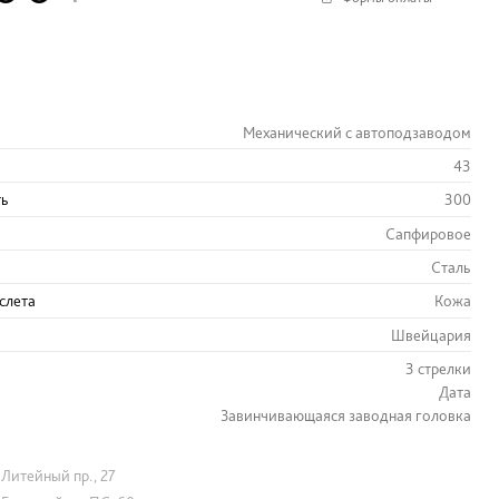
Механический с автоподзаводом
43
ть
300
Сапфировое
Сталь
слета
Кожа
Швейцария
3 стрелки
Дата
Завинчивающаяся заводная головка
Литейный пр., 27