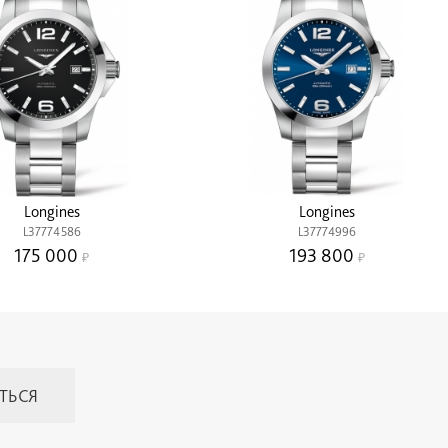
Longines
Longines
L37774586
L37774996
175 000
193 800