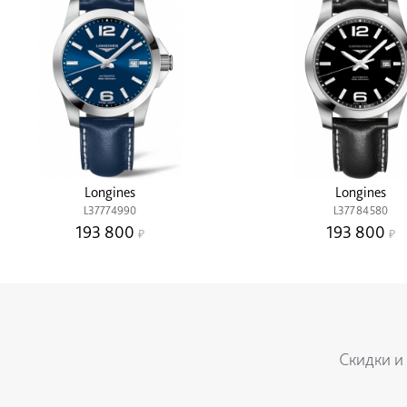
Longines
Longines
L37774990
L37784580
193 800
193 800
Скидки и