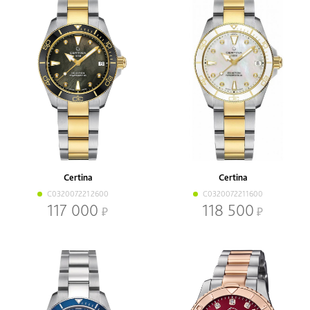
Certina
Certina
C0320072212600
C0320072211600
117 000
118 500