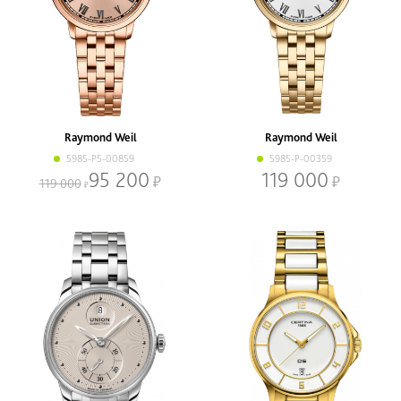
Raymond Weil
Raymond Weil
5985-P5-00859
5985-P-00359
95 200
119 000
119 000