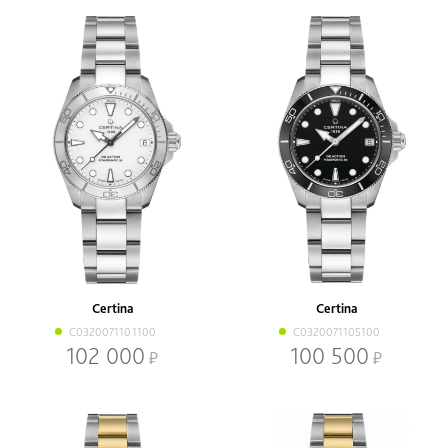
Certina
Certina
C0320071101100
C0320071105100
102 000
100 500