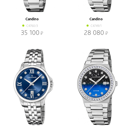
В наличии
Со скидкой
Механизм
Candino
Candino
Кварцевый
Механический
C4760/3
C4749/1
35 100
28 080
Браслет
Браслет
Ремень
Диаметр, мм
-