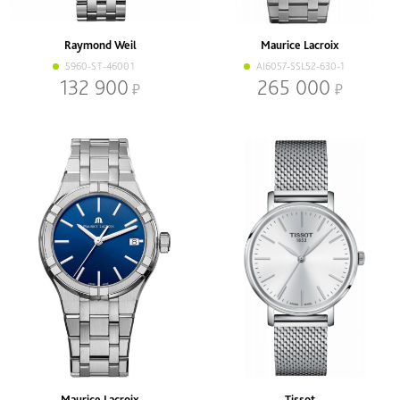
Raymond Weil
Maurice Lacroix
5960-ST-46001
AI6057-SSL52-630-1
132 900
265 000
Maurice Lacroix
Tissot