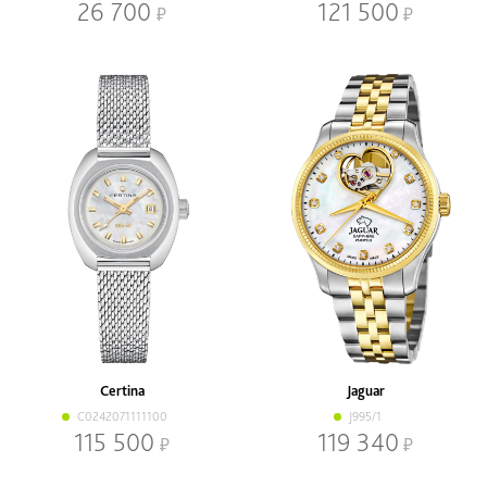
26 700
121 500
Certina
Jaguar
C0242071111100
J995/1
115 500
119 340