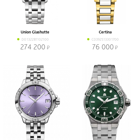
Union Glashutte
Certina
D0132281102100
C0392513301700
274 200
76 000