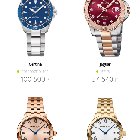
Certina
Jaguar
C0320071104100
J871/6
100 500
57 640