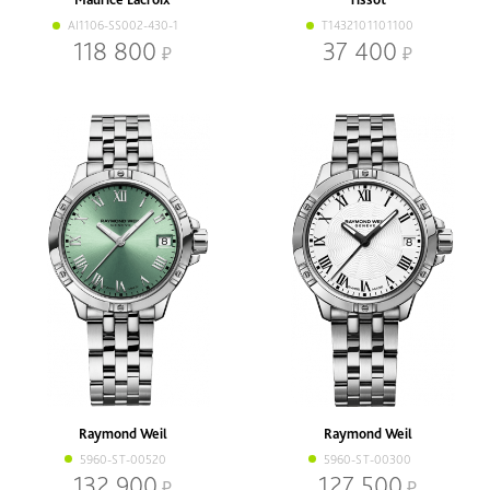
AI1106-SS002-430-1
T1432101101100
118 800
37 400
Raymond Weil
Raymond Weil
5960-ST-00520
5960-ST-00300
132 900
127 500