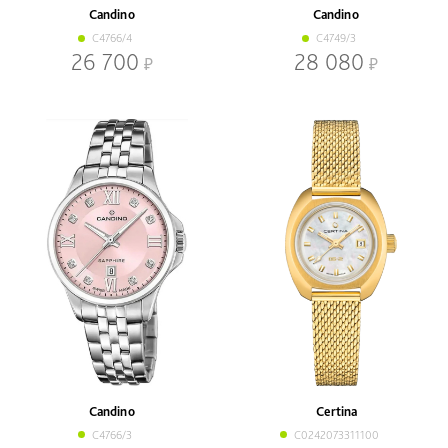
Candino
Candino
C4766/4
C4749/3
26 700
28 080
Candino
Certina
C4766/3
C0242073311100