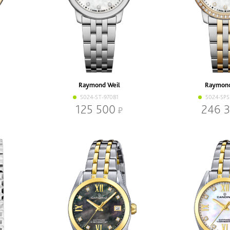
Raymond Weil
Raymond
5024-ST-97081
5024-SPS
125 500
246 