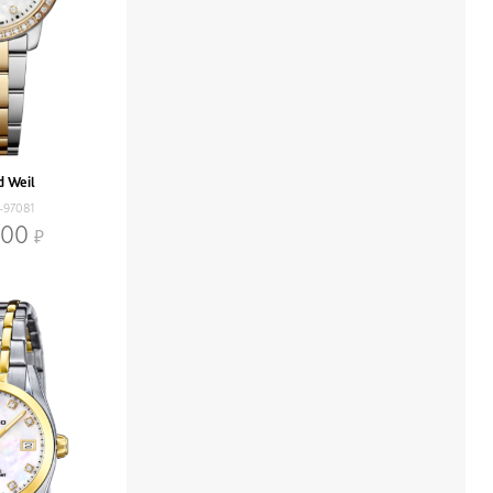
 Weil
-97081
300