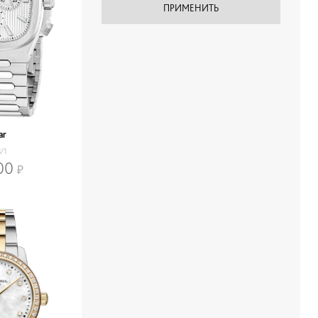
ar
/1
00