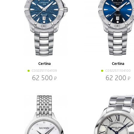
Certina
Certina
C0322511104109
C0322511104100
62 500
62 200