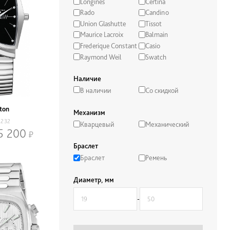
Longines
Certina
Rado
Candino
Union Glashutte
Tissot
Maurice Lacroix
Balmain
Frederique Constant
Casio
Raymond Weil
Swatch
Наличие
В наличии
Со скидкой
ton
Механизм
1232
Кварцевый
Механический
5 200
Браслет
Браслет
Ремень
Диаметр, мм
-