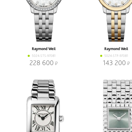
Raymond Weil
Raymond Weil
5024-STS-97081
5024-STP-97081
228 600
143 200