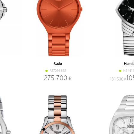
Rado
Hamil
R27095652
H2441
275 700
10
131 500