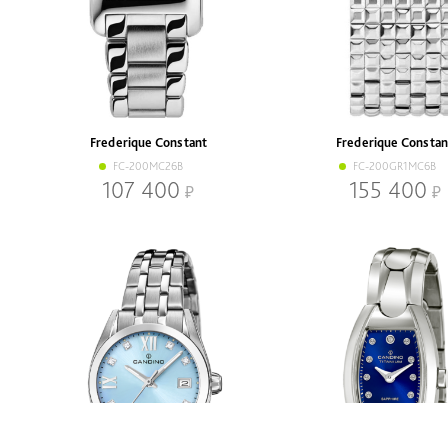
Frederique Constant
Frederique Constan
FC-200MC26B
FC-200GR1MC6B
107 400
155 400