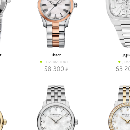
t
Tissot
Jagu
T1122102211301
J1048
58 300
63 2