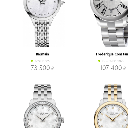
Balmain
Frederique Constan
B39113385
FC-220MS3B6B
73 500
107 400