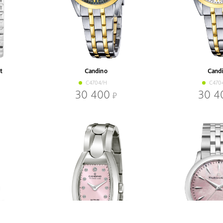
t
Candino
Cand
C4704/H
C470
30 400
30 4