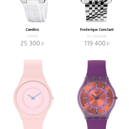
Candino
Frederique Constant
C4777/6
FC-235S2C6B
25 300
119 400