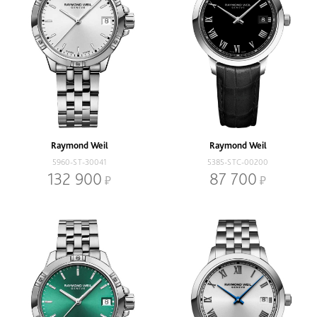
Raymond Weil
Raymond Weil
5960-ST-30041
5385-STC-00200
132 900
87 700