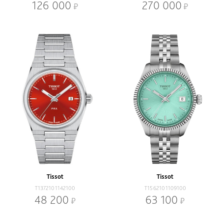
126 000
270 000
Tissot
Tissot
T1372101142100
T1562101109100
48 200
63 100