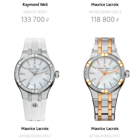
Raymond Weil
Maurice Lacroix
5626-ST-97021
AI1106-SS000-350-2
133 700
118 800
Maurice Lacroix
Maurice Lacroix
AI1106-SS000-170-7
AI1106-PVPD2-170-1