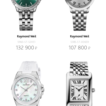
Raymond Weil
Raymond Weil
5960-ST-52051
5385-ST-00659
132 900
107 800