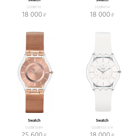
SS08P110
SS08N114
18 000
18 000
Swatch
Swatch
SS08K104M
SS08K102-S14
25 600
18 000