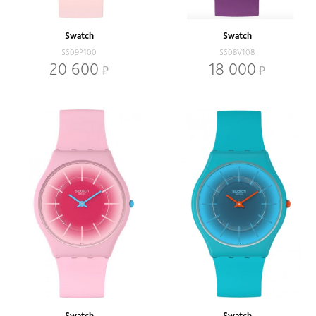
Swatch
Swatch
SS09P100
SS08V108
20 600
18 000
Swatch
Swatch