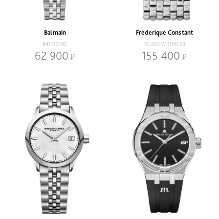
В наличии
Со скидкой
Механизм
Balmain
Frederique Constant
Кварцевый
Механический
B41113192
FC-200WR1MC6B
62 900
155 400
Браслет
Браслет
Ремень
Диаметр, мм
-