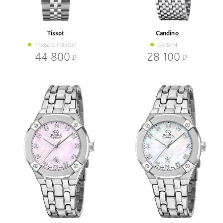
В наличии
Со скидкой
Механизм
Tissot
Candino
Кварцевый
Механический
T1562101135100
C4787/4
44 800
28 100
Браслет
Браслет
Ремень
Диаметр, мм
-