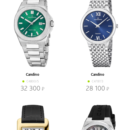
Candino
Candino
C4800/5
C4787/3
32 300
28 100