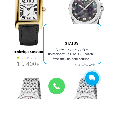
STATUS
Здравствуйте! Добро
Frederique Constant
Candino
пожаловать в STATUS, готовы
FC-235S2C5
C4777/8
ответить на ваш вопрос.
119 400
25 300