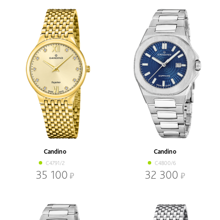
Candino
Candino
C4791/2
C4800/6
35 100
32 300