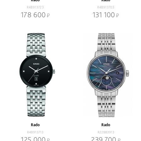
R48913723
R48913703
178 600
131 100
Rado
Rado
R48913713
R22883913
125 000
239 700