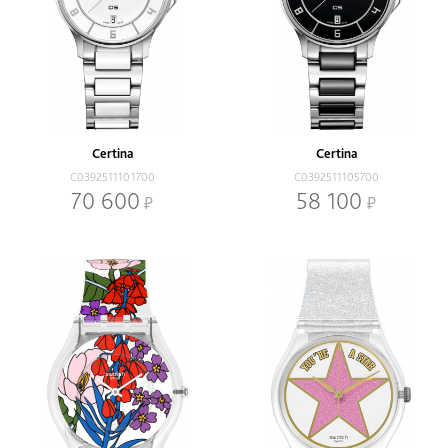
Certina
Certina
C0392511101700
C0392511105700
70 600
58 100