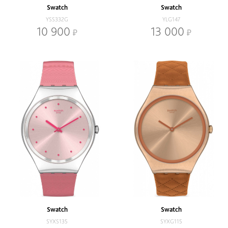
Swatch
Swatch
YSS332G
YLG147
10 900
13 000
Swatch
Swatch
SYXS135
SYXG115