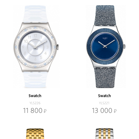
Swatch
Swatch
YLS226
YLS221
11 800
13 000