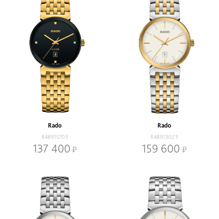
Rado
Rado
R48915703
R48913023
137 400
159 600