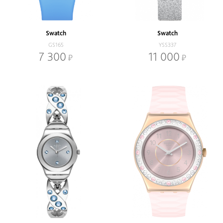
В наличии
Со скидкой
Механизм
Swatch
Swatch
Кварцевый
Механический
GS165
YSS337
7 300
11 000
Браслет
Браслет
Ремень
Диаметр, мм
-