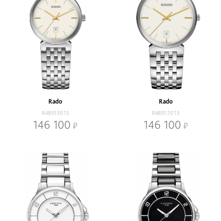
Rado
Rado
R48913013
R48912013
146 100
146 100