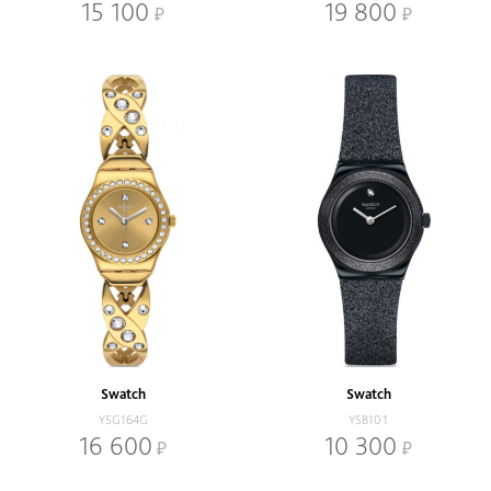
15 100
19 800
Swatch
Swatch
YSG164G
YSB101
16 600
10 300