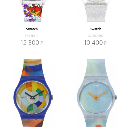
Swatch
Swatch
SS08K110
SO28Z108
12 500
10 400