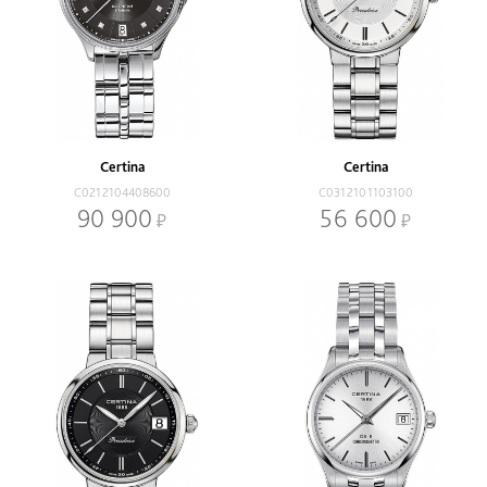
Certina
Certina
C0212104408600
C0312101103100
90 900
56 600