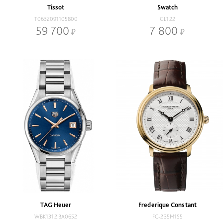
Tissot
Swatch
T0632091105800
GL122
59 700
7 800
TAG Heuer
Frederique Constant
WBK1312.BA0652
FC-235M1S5