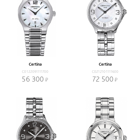
Certina
Certina
C0122091111700
C0212101111600
56 300
72 500