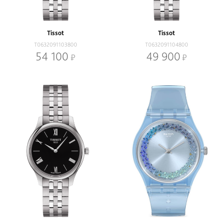
В наличии
Со скидкой
Механизм
Tissot
Tissot
Кварцевый
Механический
T0632091103800
T0632091104800
54 100
49 900
Браслет
Браслет
Ремень
Диаметр, мм
-