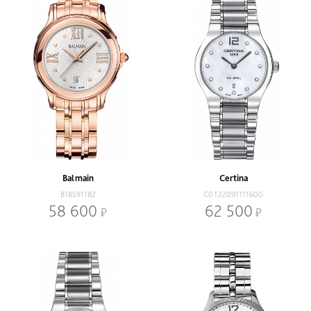
Balmain
Certina
B18591182
C0122091111600
58 600
62 500