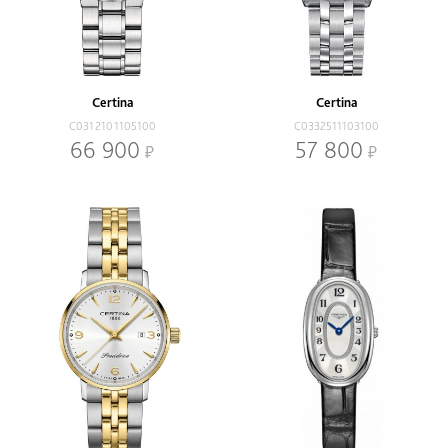
Certina
Certina
C0312101105100
C0332511103100
66 900
57 800