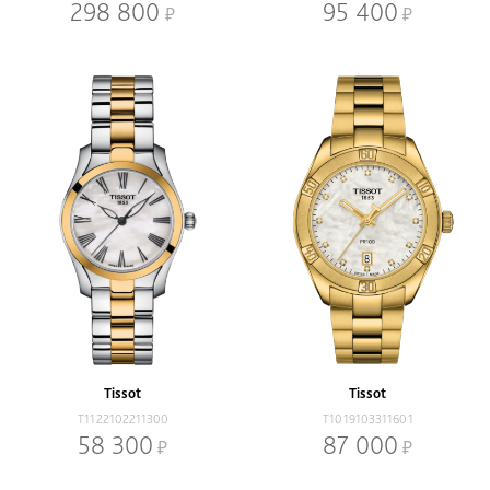
298 800
95 400
Tissot
Tissot
T1122102211300
T1019103311601
58 300
87 000