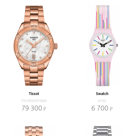
Tissot
Swatch
T1019103311600
LP155
79 300
6 700