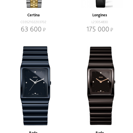
Certina
Longines
C0352102203702
L23054830
63 600
175 000
Rado
Rado