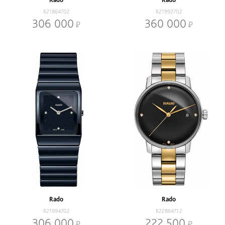
R21864702
R21992702
306 000
360 000
Rado
Rado
R21994702
R22864712
306 000
222 500