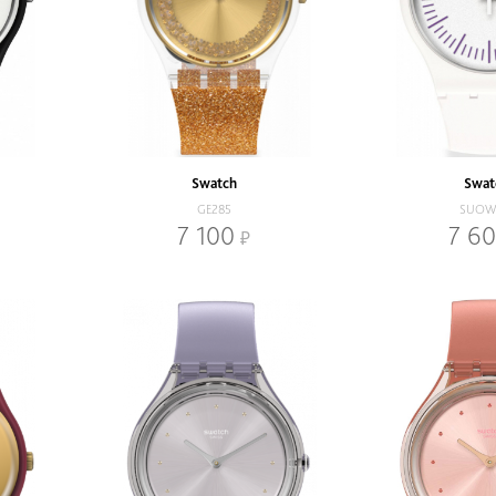
Swatch
Swat
GE285
SUOW
7 100
7 6