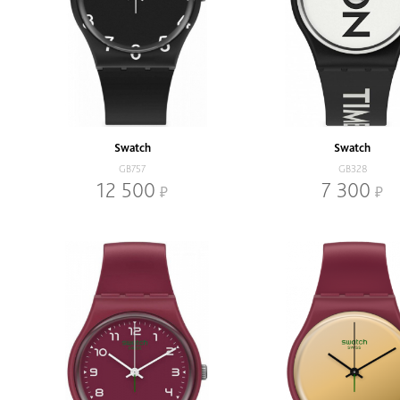
Swatch
Swatch
GB757
GB328
12 500
7 300