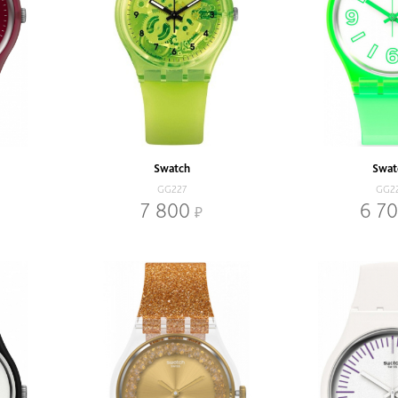
Swatch
Swat
GG227
GG2
7 800
6 7