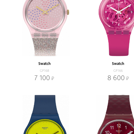
Swatch
Swatch
GP168
GP166
7 100
8 600