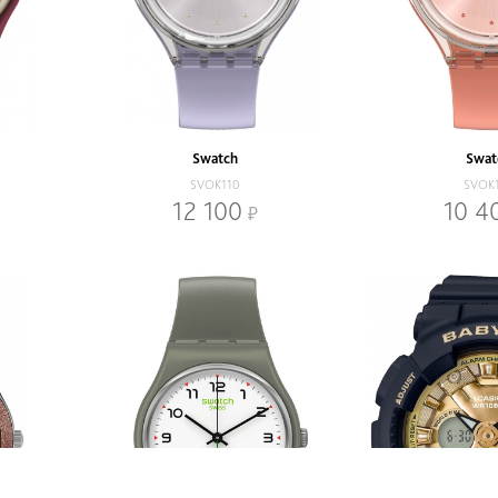
Swatch
Swat
SVOK110
SVOK
12 100
10 4