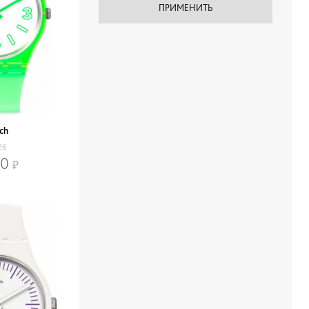
ch
26
00