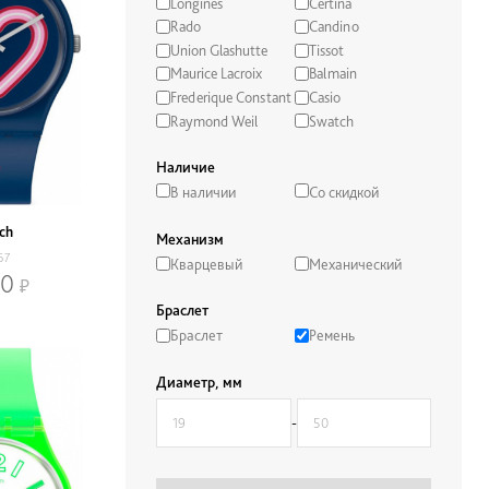
Longines
Certina
Rado
Candino
Union Glashutte
Tissot
Maurice Lacroix
Balmain
Frederique Constant
Casio
Raymond Weil
Swatch
Наличие
В наличии
Со скидкой
ch
Механизм
67
Кварцевый
Механический
00
Браслет
Браслет
Ремень
Диаметр, мм
-