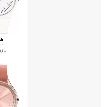
ch
173
00