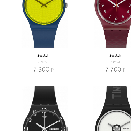
Swatch
Swatch
GN266
GR184
7 300
7 700