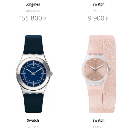
Longines
Swatch
L48094922
YSS313
155 800
9 900
Swatch
Swatch
YLS202
LK354C