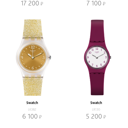
17 200
7 100
Swatch
Swatch
LK382
LR130
6 100
5 200