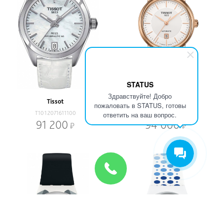
STATUS
Здравствуйте! Добро
Tissot
Tissot
пожаловать в STATUS, готовы
T1012071611100
T1222073603100
ответить на ваш вопрос.
91 200
94 000