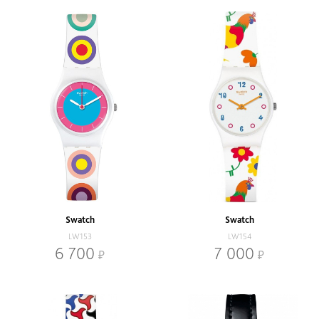
Swatch
Swatch
LW153
LW154
6 700
7 000