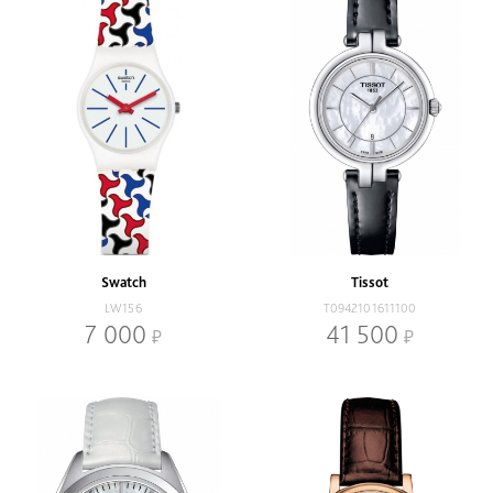
Swatch
Tissot
LW156
T0942101611100
7 000
41 500