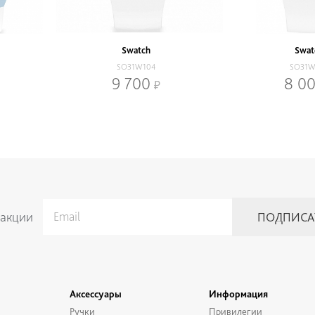
Swatch
Swat
SO31W104
SO31W
9 700
8 0
 акции
Аксессуары
Информация
Ручки
Привилегии