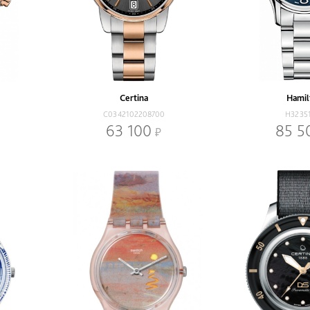
Certina
Hamil
C0342102208700
H3235
63 100
85 5