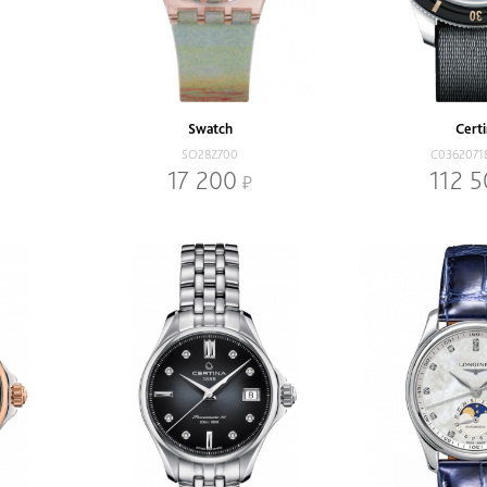
Swatch
Cert
SO28Z700
C0362071
17 200
112 