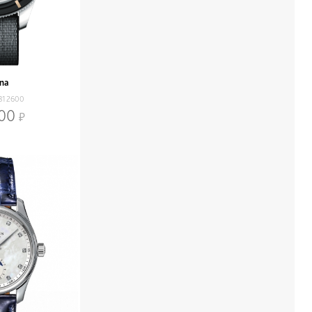
ina
812600
500