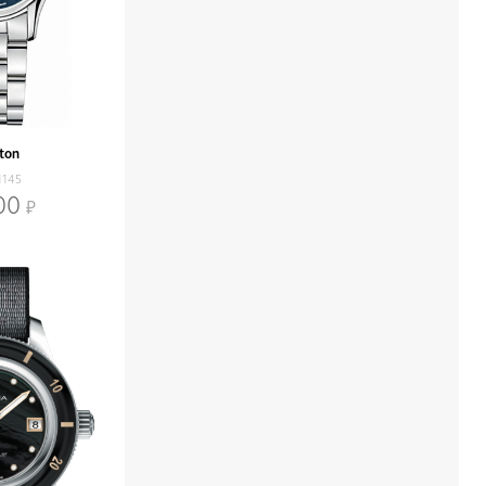
ton
1145
00