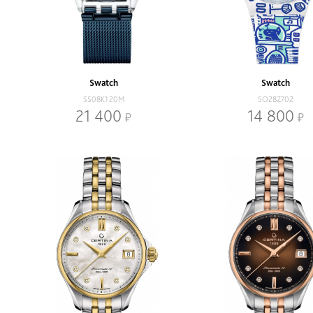
Swatch
Swatch
SS08K120M
SO28Z702
21 400
14 800