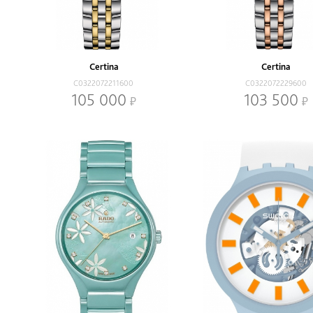
Certina
Certina
C0322072211600
C0322072229600
105 000
103 500