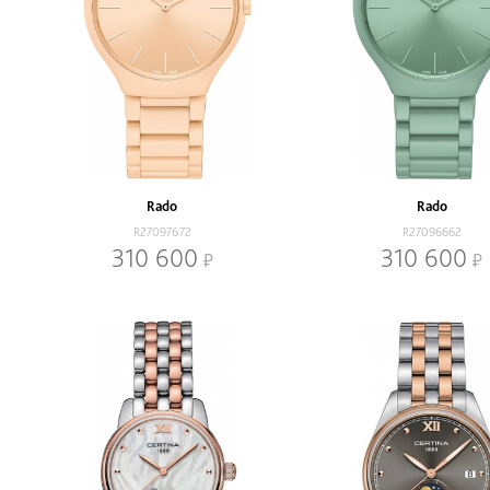
Rado
Rado
R27097672
R27096662
310 600
310 600