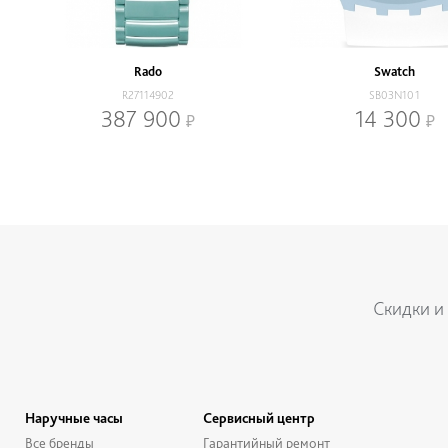
Rado
Swatch
R27114902
SB03N101
387 900
14 300
Нижнее меню
Скидки и
Наручные часы
Сервисный центр
Все бренды
Гарантийный ремонт