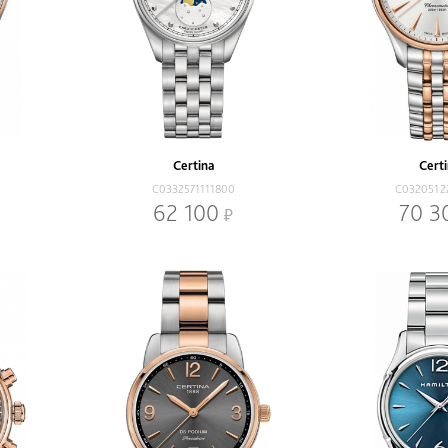
Certina
Cert
C0332571111800
C0320512
62 100
70 3