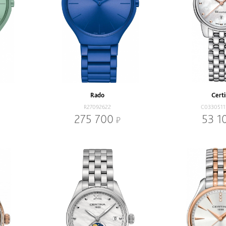
Rado
Cert
R27092622
C0330511
275 700
53 1