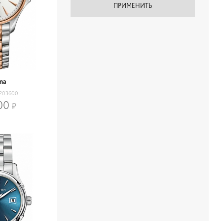
ina
203600
00