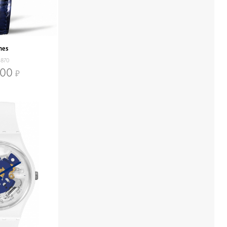
nes
4870
800