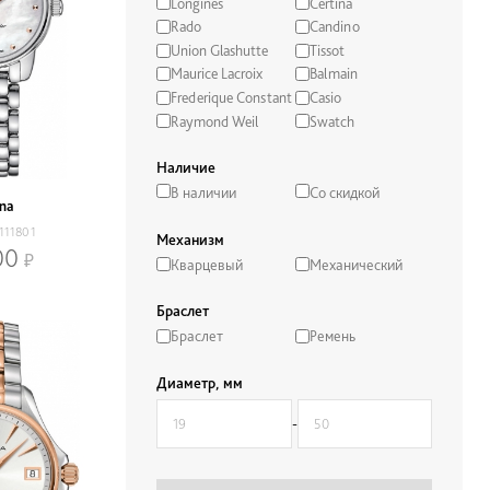
Longines
Certina
Rado
Candino
Union Glashutte
Tissot
Maurice Lacroix
Balmain
Frederique Constant
Casio
Raymond Weil
Swatch
Наличие
В наличии
Со скидкой
ina
111801
Механизм
00
Кварцевый
Механический
Браслет
Браслет
Ремень
Диаметр, мм
-