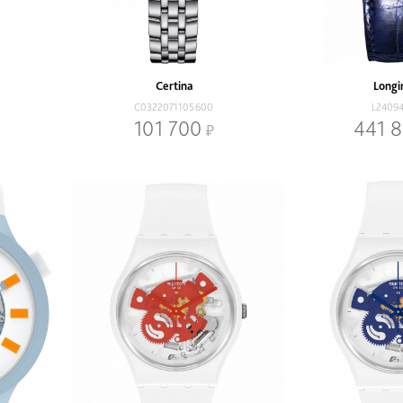
Certina
Longi
C0322071105600
L2409
101 700
441 