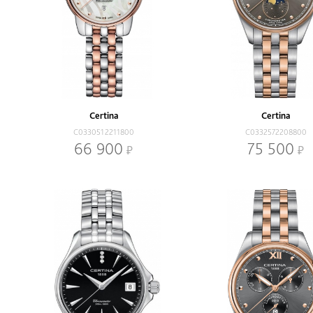
Certina
Certina
C0330512211800
C0332572208800
66 900
75 500