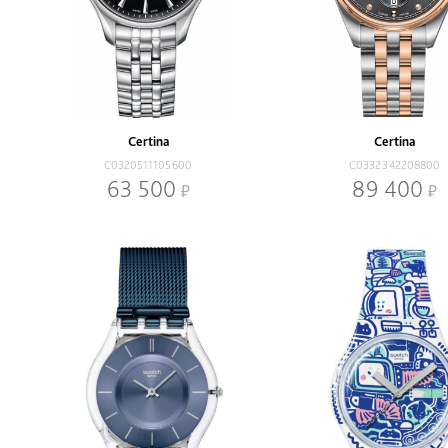
Certina
Certina
C0320511105600
C0332342208800
63 500
89 400