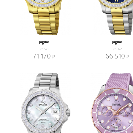
Jaguar
Jaguar
J895/1
J893/2
71 170
66 510