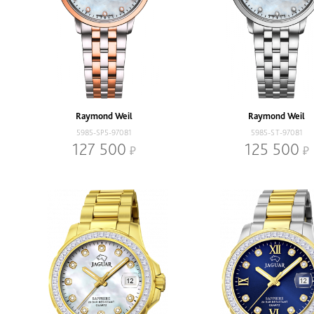
Raymond Weil
Raymond Weil
5985-SP5-97081
5985-ST-97081
127 500
125 500