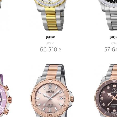
Jaguar
Jagu
J893/1
J892
66 510
57 6