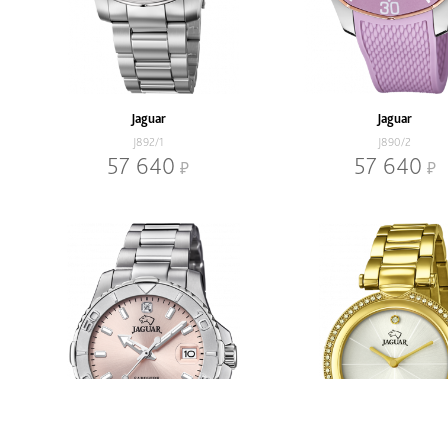
Jaguar
Jaguar
J892/1
J890/2
57 640
57 640