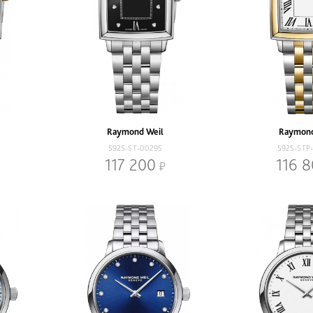
Raymond Weil
Raymond
5925-ST-00295
5925-STP
117 200
116 