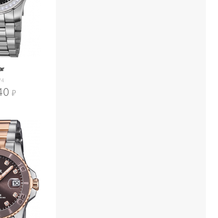
ar
/4
40