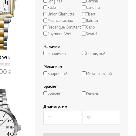
Longines
Certina
Rado
Candino
Union Glashutte
Tissot
Maurice Lacroix
Balmain
Frederique Constant
Casio
Raymond Weil
Swatch
Наличие
В наличии
Со скидкой
 Weil
-00300
Механизм
800
Кварцевый
Механический
Браслет
Браслет
Ремень
Диаметр, мм
-