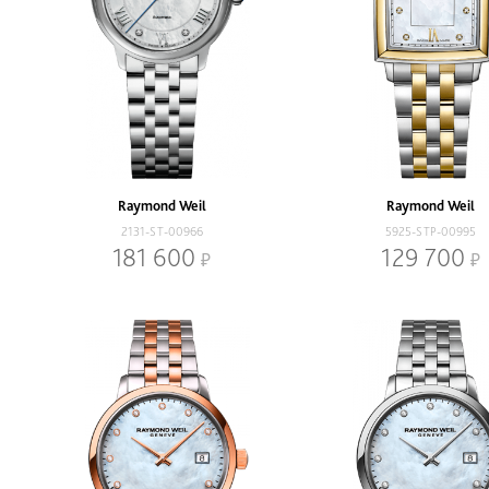
Raymond Weil
Raymond Weil
2131-ST-00966
5925-STP-00995
181 600
129 700