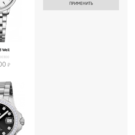
 Weil
-00300
00