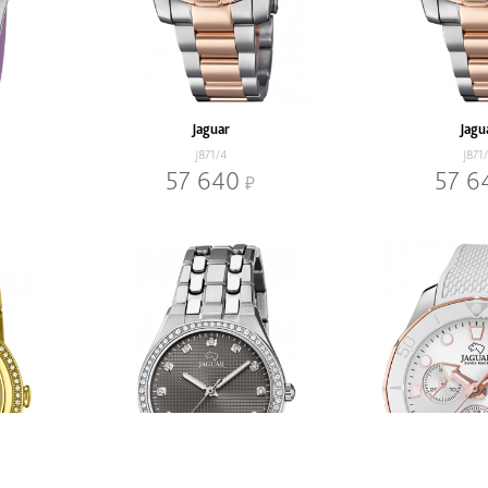
Jaguar
Jagu
J871/4
J871
57 640
57 6