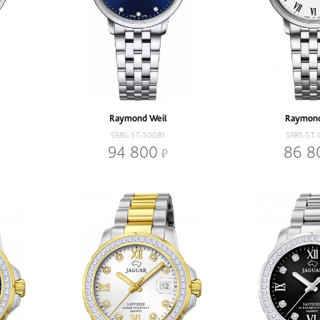
Raymond Weil
Raymond
5985-ST-50081
5985-ST
94 800
86 8