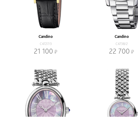
Candino
Candino
C4727/3
C4738/2
21 100
22 700