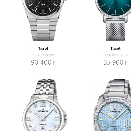
Tissot
Tissot
T1372071105100
T1432101109100
90 400
35 900