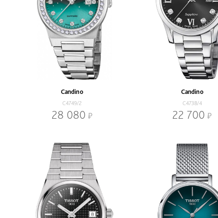
Candino
Candino
C4749/2
C4738/4
28 080
22 700