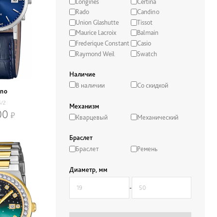
Longines
Certina
Rado
Candino
Union Glashutte
Tissot
Maurice Lacroix
Balmain
Frederique Constant
Casio
Raymond Weil
Swatch
Наличие
В наличии
Со скидкой
ino
5/2
Механизм
00
Кварцевый
Механический
Браслет
Браслет
Ремень
Диаметр, мм
-