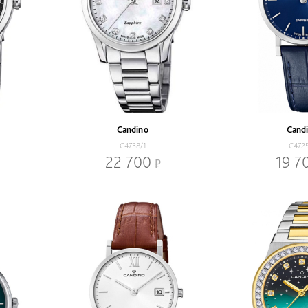
Candino
Cand
C4738/1
C472
22 700
19 7