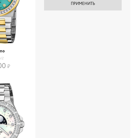
ino
0/2
00