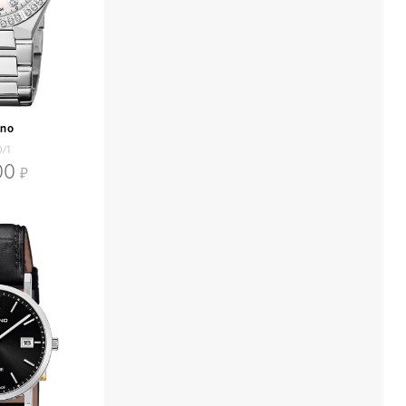
ino
0/1
00