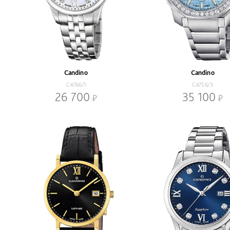
Candino
Candino
C4766/1
C4756/3
26 700
35 100