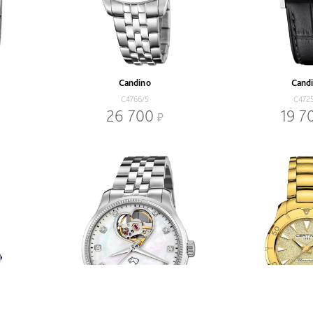
Candino
Cand
C4766/5
C472
26 700
19 7