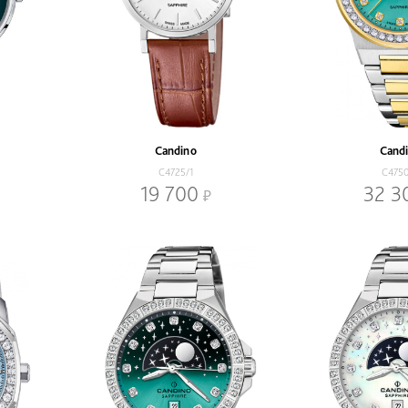
Candino
Cand
C4725/1
C475
19 700
32 3