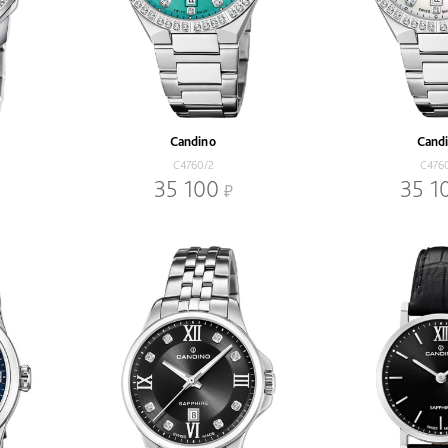
Candino
Cand
C4760/2
C476
35 100
35 1