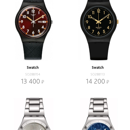
Swatch
Swatch
SO28B704
SO28B113
13 400
14 200