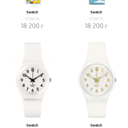
В наличии
Со скидкой
Swatch
Swatch
Механизм
SO28Z116
SO28Z115
Кварцевый
Механический
18 200
18 200
Браслет
Браслет
Ремень
Диаметр, мм
-
Swatch
Swatch