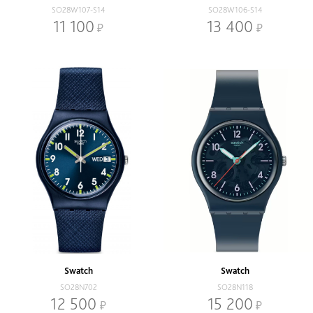
SO28W107-S14
SO28W106-S14
11 100
13 400
Swatch
Swatch
SO28N702
SO28N118
12 500
15 200