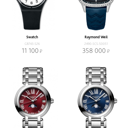
Swatch
Raymond Weil
GB743-S26
2490-SCS-50051
11 100
358 000