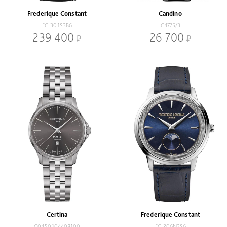
Frederique Constant
Candino
FC-301S3B6
C4775/3
239 400
26 700
Certina
Frederique Constant
C0450104408100
FC-206N3S6