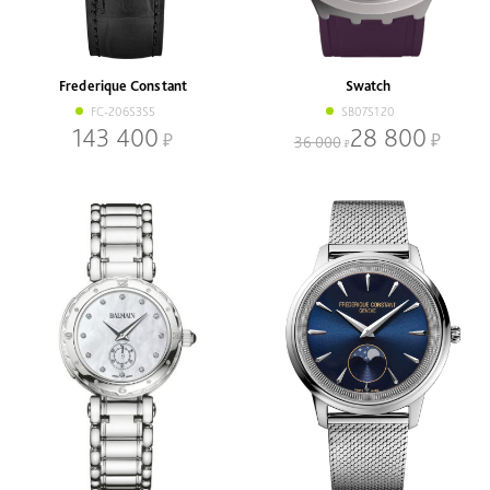
Frederique Constant
Swatch
FC-206S3S5
SB07S120
143 400
28 800
36 000