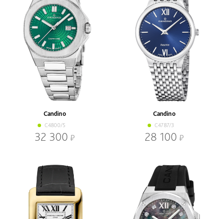
Candino
Candino
C4800/5
C4787/3
32 300
28 100