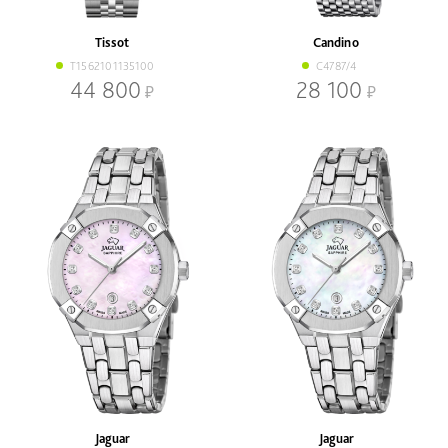
В наличии
Со скидкой
Tissot
Candino
Механизм
T1562101135100
C4787/4
Кварцевый
Механический
44 800
28 100
Браслет
Браслет
Ремень
Диаметр, мм
-
Jaguar
Jaguar