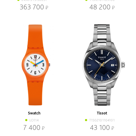
363 700
48 200
Swatch
Tissot
LO114
T1502101104101
7 400
43 100