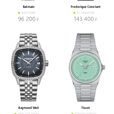
Balmain
Frederique Constant
B45513385
FC-206N3S6B
96 200
143 400
Raymond Weil
Tissot
2490-STS-50051
T1372101109100