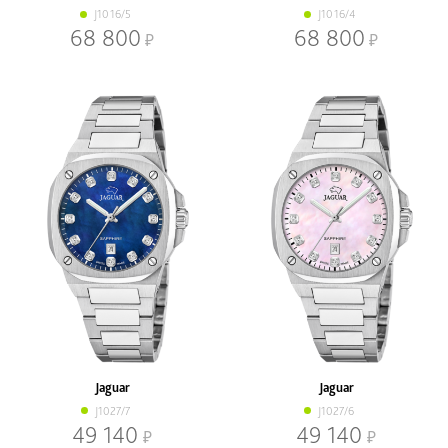
J1016/5
J1016/4
68 800
68 800
Jaguar
Jaguar
J1027/7
J1027/6
49 140
49 140