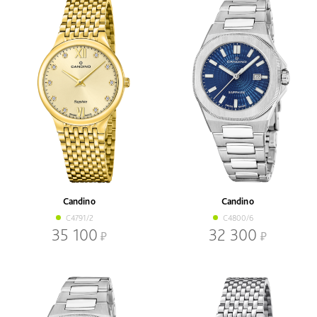
Candino
Candino
C4791/2
C4800/6
35 100
32 300