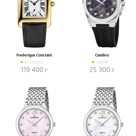
Frederique Constant
Candino
FC-235S2C5
C4777/8
119 400
25 300