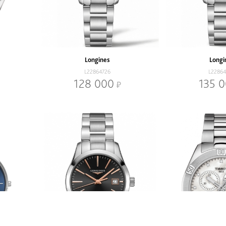
Longines
Longi
L22864726
L2286
128 000
135 