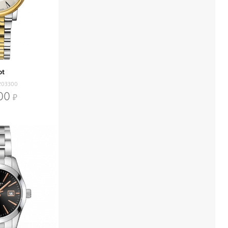
ot
203300
00