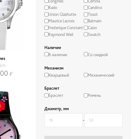
Longines
Certina
Rado
Candino
Union Glashutte
Tissot
Maurice Lacroix
Balmain
Frederique Constant
Casio
Raymond Weil
Swatch
Наличие
В наличии
Со скидкой
nes
4879
Механизм
000
Кварцевый
Механический
Браслет
Браслет
Ремень
Диаметр, мм
-