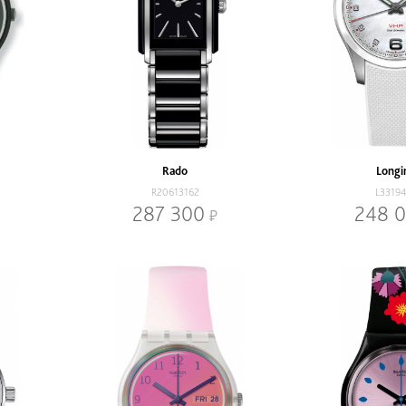
Rado
Longi
R20613162
L3319
287 300
248 