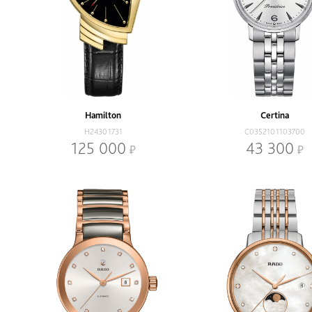
Hamilton
Certina
H24301731
C0352101103700
125 000
43 300