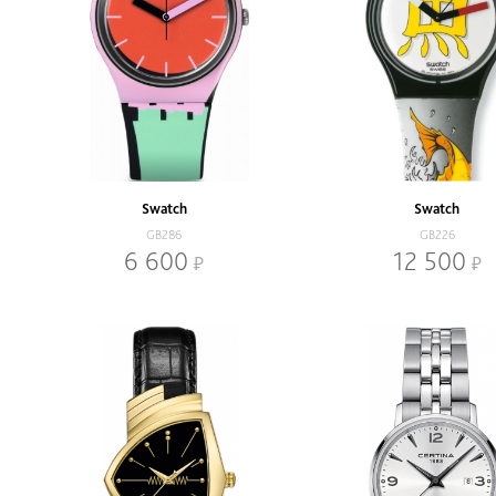
Swatch
Swatch
GB286
GB226
6 600
12 500