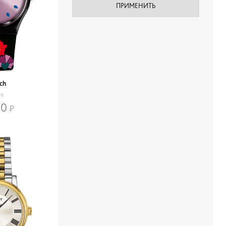
ch
19
00