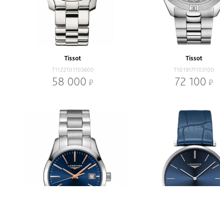
Tissot
Tissot
T1122101103600
T1019171103100
58 000
72 100