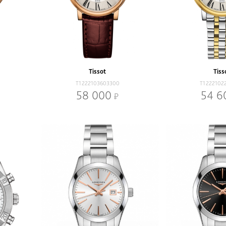
Tissot
Tiss
T1222103603300
T1222102
58 000
54 6