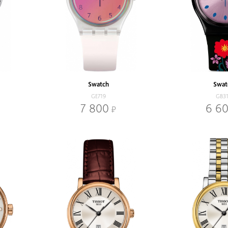
Swatch
Swat
GE719
GB3
7 800
6 6