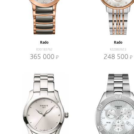
Rado
Rado
R30183762
R22883923
365 000
248 500