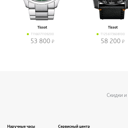
Tissot
Tissot
T1166171109200
T1256173608100
53 800
58 200
Нижнее меню
Скидки и
Наручные часы
Сервисный центр