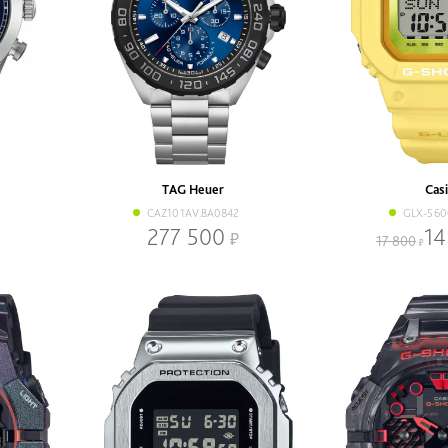
TAG Heuer
Cas
CAZ101AV.BA0842
GLX-560
277 500
14
17 800