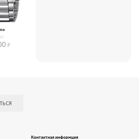
ino
4/2
00
Контактная информция