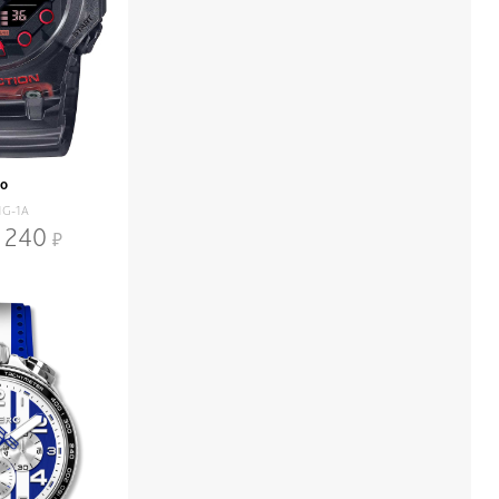
io
1G-1A
 240