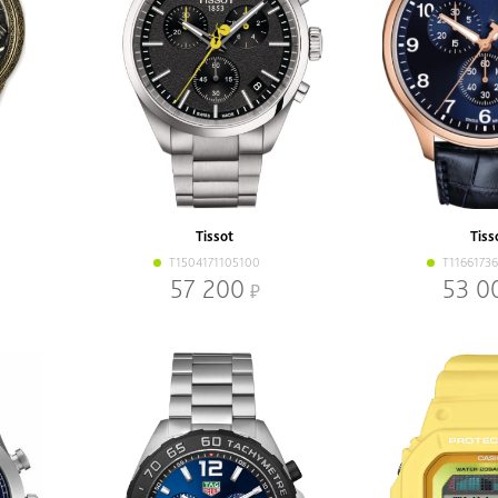
Tissot
Tiss
T1504171105100
T1166173
57 200
53 0