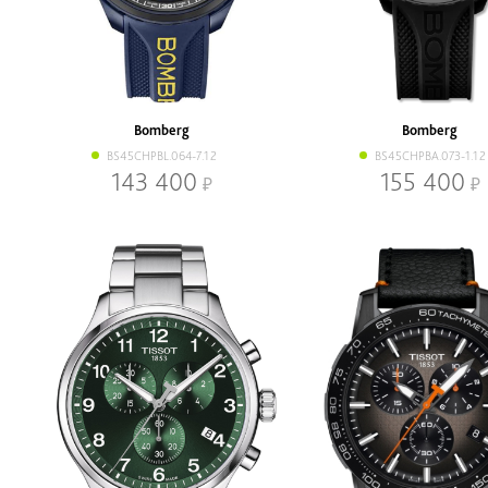
Bomberg
Bomberg
BS45CHPBL.064-7.12
BS45CHPBA.073-1.12
143 400
155 400