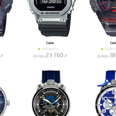
Casio
Cas
GM-5600U-1
GA-B00
23 760
18
29 700
22 800