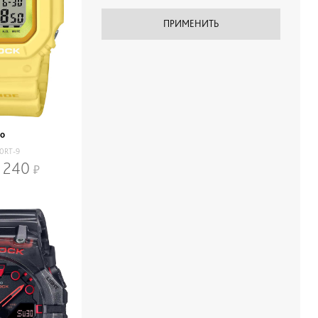
io
0RT-9
 240