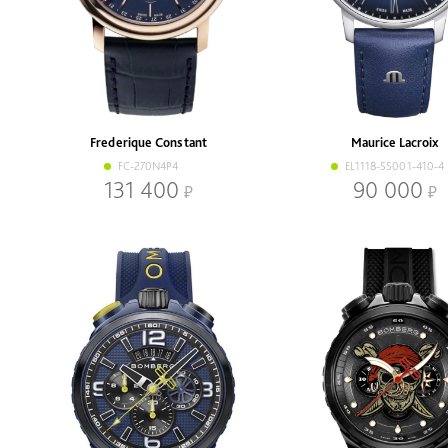
Frederique Constant
Maurice Lacroix
FC-270N4P4
EL1118-SS001-410-4
131 400
90 000