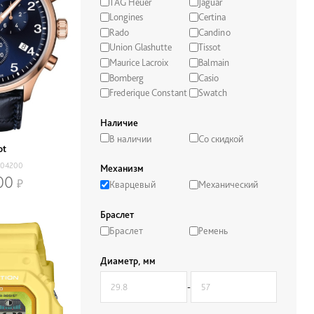
TAG Heuer
Jaguar
Longines
Certina
Rado
Candino
Union Glashutte
Tissot
Maurice Lacroix
Balmain
Bomberg
Casio
Frederique Constant
Swatch
Наличие
В наличии
Со скидкой
ot
604200
Механизм
00
Кварцевый
Механический
Браслет
Браслет
Ремень
Диаметр, мм
-