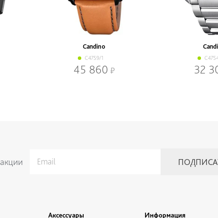
Candino
Cand
C4759/1
C475
45 860
32 3
 акции
Аксессуары
Информация