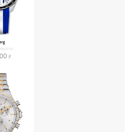
erg
59-21.12
400