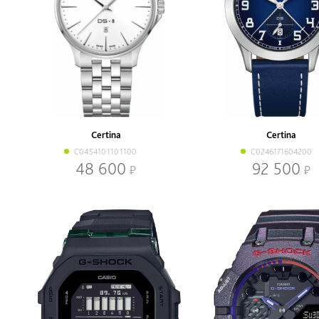
Certina
Certina
C0454101101100
C0246171604200
48 600
92 500