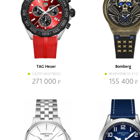
TAG Heuer
Bomberg
CAZ101AN.FT8055
BF43H3PBR.15-3.12
271 000
155 400