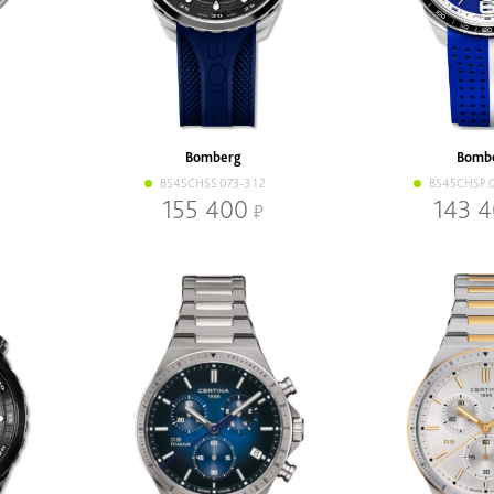
Bomberg
Bomb
BS45CHSS.073-3.12
BS45CHSP.0
155 400
143 