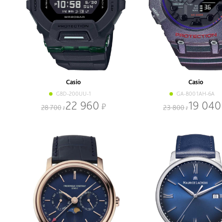
Casio
Casio
GBD-200UU-1
GA-B001AH-6A
22 960
19 040
28 700
23 800