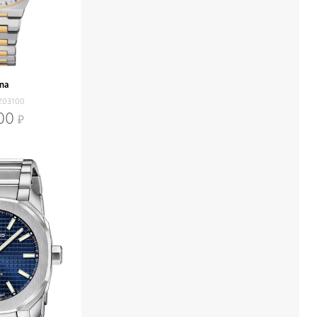
ina
203100
00