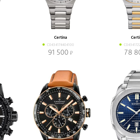
Certina
Cert
C0434174404100
C0434172
91 500
78 8