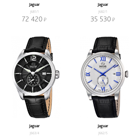
Jaguar
Jaguar
J681/1
J682/1
72 420
35 530
Jaguar
Jaguar
J663/4
J662/5