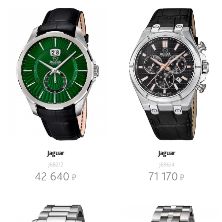
Jaguar
Jaguar
J682/2
J696/4
42 640
71 170