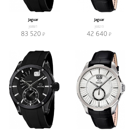
Наличие
В наличии
Со скидкой
Jaguar
Jaguar
Механизм
J688/1
J682/3
Кварцевый
Механический
83 520
42 640
Браслет
Браслет
Ремень
Диаметр, мм
-