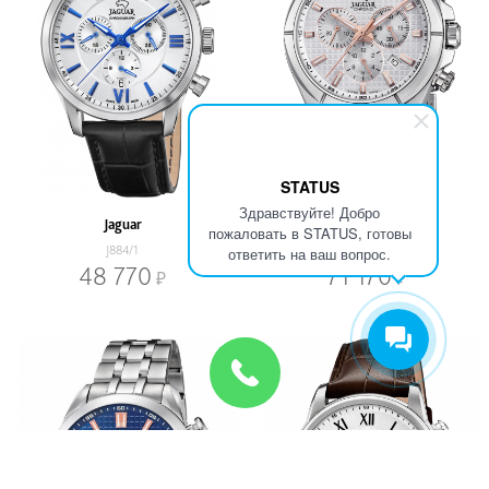
STATUS
Здравствуйте! Добро
Jaguar
Jaguar
пожаловать в STATUS, готовы
J884/1
J695/1
ответить на ваш вопрос.
48 770
71 170