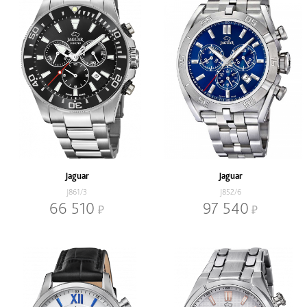
Jaguar
Jaguar
J861/3
J852/6
66 510
97 540