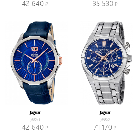
42 640
35 530
Jaguar
Jaguar
J682/4
J695/2
42 640
71 170