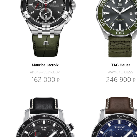
Maurice Lacroix
TAG Heuer
AI1018-PVB21-330-1
WAY101L.FC8222
162 000
246 900