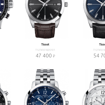
Tissot
Tiss
T1274101605101
T1274101
47 400
54 7