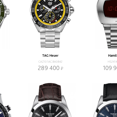
TAG Heuer
Hamil
CAZ101AC.BA0842
H5241
289 400
109 