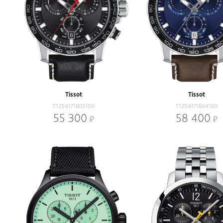
Tissot
Tissot
T1256171605100
T1256171604100
55 300
58 400