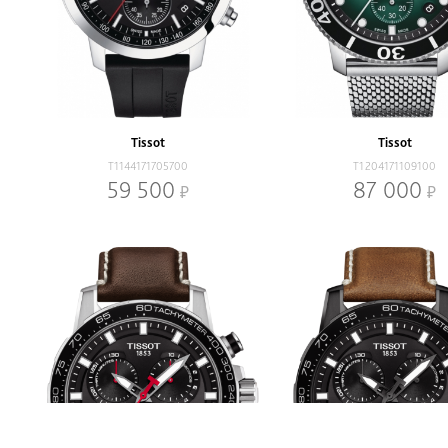
Tissot
Tissot
T1144171705700
T1204171109100
59 500
87 000