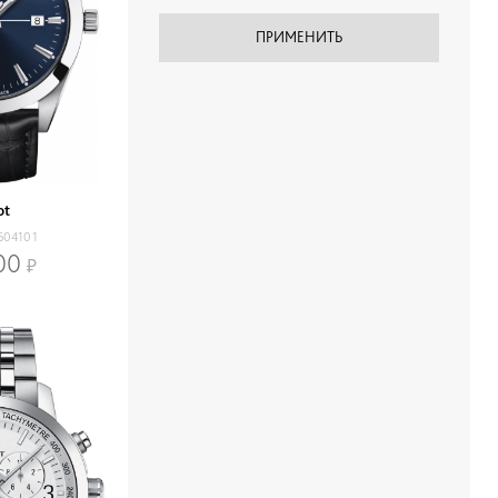
ot
604101
00