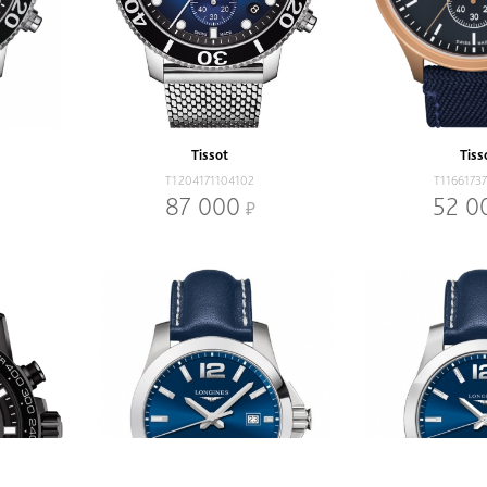
Tissot
Tiss
T1204171104102
T1166173
87 000
52 0