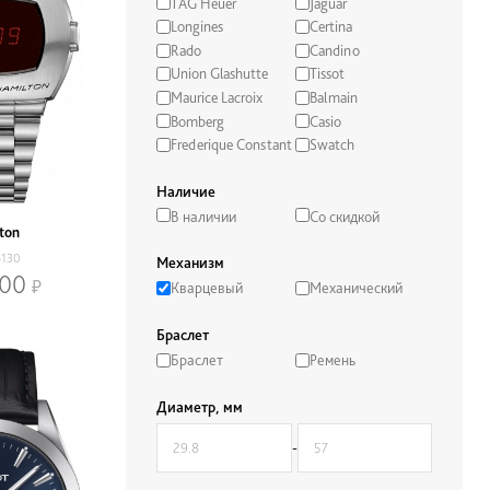
TAG Heuer
Jaguar
Longines
Certina
Rado
Candino
Union Glashutte
Tissot
Maurice Lacroix
Balmain
Bomberg
Casio
Frederique Constant
Swatch
Наличие
В наличии
Со скидкой
ton
4130
Механизм
900
Кварцевый
Механический
Браслет
Браслет
Ремень
Диаметр, мм
-