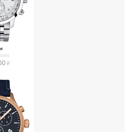
ot
103700
00