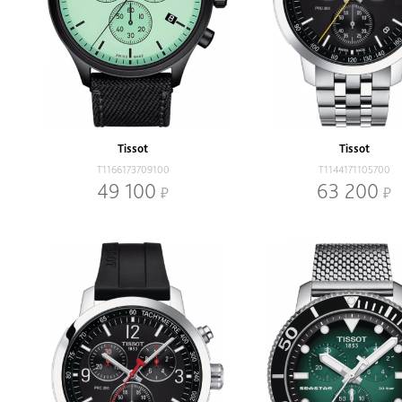
Tissot
Tissot
T1166173709100
T1144171105700
49 100
63 200