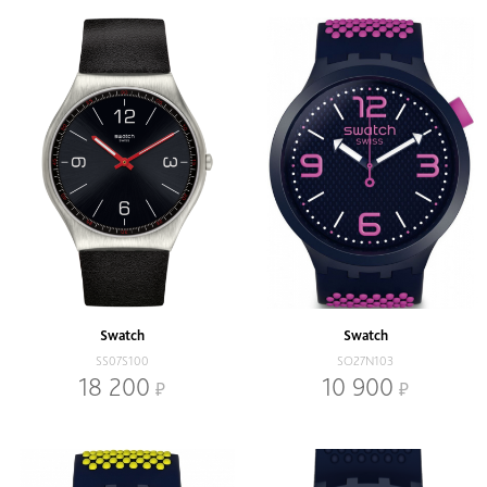
Swatch
Swatch
SS07S100
SO27N103
18 200
10 900