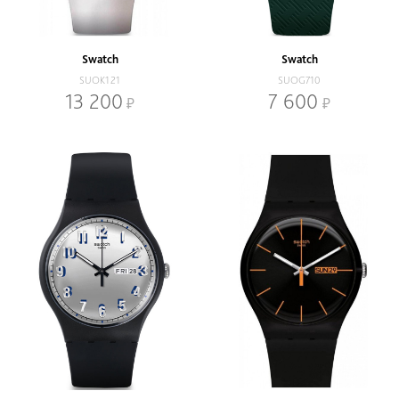
Наличие
В наличии
Со скидкой
Swatch
Swatch
Механизм
SUOK121
SUOG710
Кварцевый
Механический
13 200
7 600
Браслет
Браслет
Ремень
Диаметр, мм
-