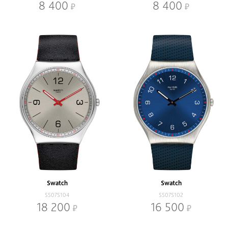
8 400
8 400
Swatch
Swatch
SS07S104
SS07S102
18 200
16 500