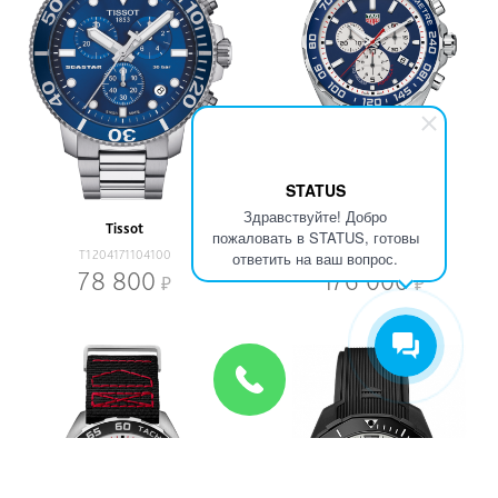
STATUS
Здравствуйте! Добро
Tissot
TAG Heuer
пожаловать в STATUS, готовы
T1204171104100
CAZ1018.FC8213
ответить на ваш вопрос.
78 800
176 000