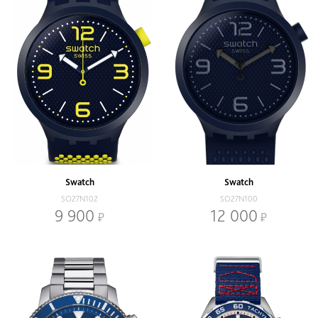
Swatch
Swatch
SO27N102
SO27N100
9 900
12 000