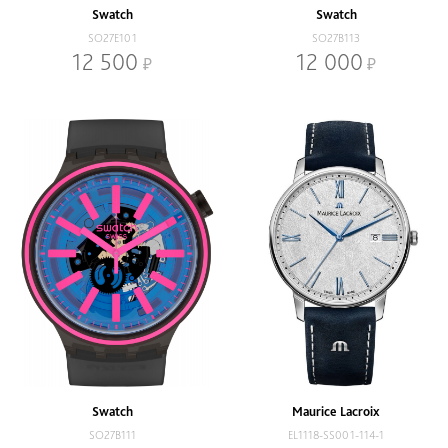
Swatch
Swatch
SO27E101
SO27B113
12 500
12 000
Swatch
Maurice Lacroix
SO27B111
EL1118-SS001-114-1