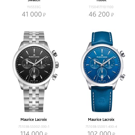
YVS533G
T1504171101100
41 000
46 200
Maurice Lacroix
Maurice Lacroix
751038-SS002-330-1
751038-SS001-430-4
114 000
102 000