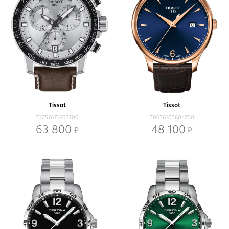
Tissot
Tissot
T1256171603100
T0636103604700
63 800
48 100