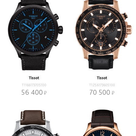
Tissot
Tissot
T1166173705100
T1256173605100
56 400
70 500