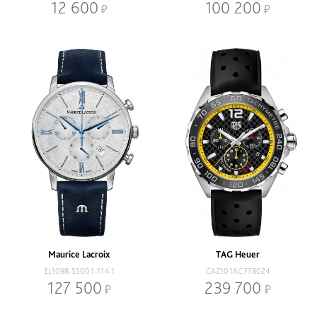
12 600
100 200
Maurice Lacroix
TAG Heuer
EL1098-SS001-114-1
CAZ101AC.FT8024
127 500
239 700