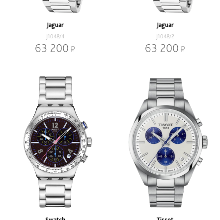
Jaguar
Jaguar
J1048/4
J1048/2
63 200
63 200
Swatch
Tissot