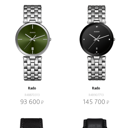
Rado
Rado
R48870313
R48907713
93 600
145 700