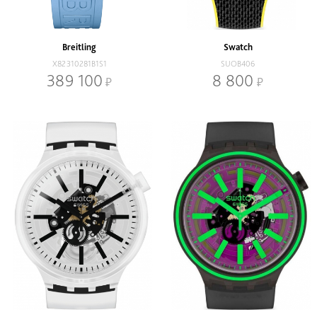
Наличие
В наличии
Со скидкой
Breitling
Swatch
Механизм
X82310281B1S1
SUOB406
Кварцевый
Механический
389 100
8 800
Браслет
Браслет
Ремень
Диаметр, мм
-