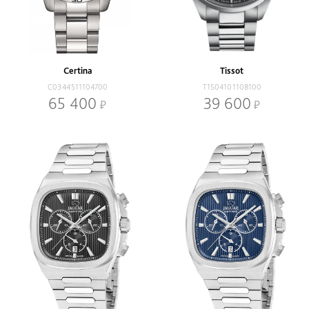
Certina
Tissot
C0344511104700
T1504101108100
65 400
39 600