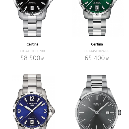
Certina
Certina
C0344511105700
C0344511109700
58 500
65 400