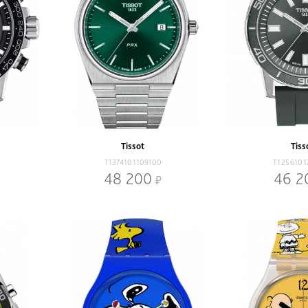
Tissot
Tiss
T1374101109100
T1256101
48 200
46 2