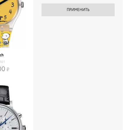
ch
101
00