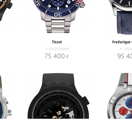
Tissot
Frederique
T1204171104103
FC-252
75 400
95 4