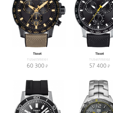
Tissot
Tissot
T1256173705101
T1256171705102
60 300
57 400