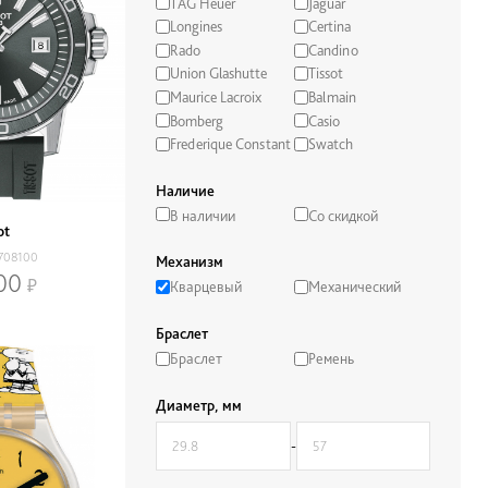
TAG Heuer
Jaguar
Longines
Certina
Rado
Candino
Union Glashutte
Tissot
Maurice Lacroix
Balmain
Bomberg
Casio
Frederique Constant
Swatch
Наличие
В наличии
Со скидкой
ot
708100
Механизм
00
Кварцевый
Механический
Браслет
Браслет
Ремень
Диаметр, мм
-