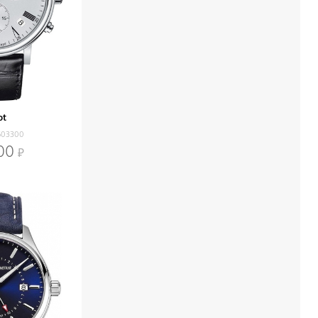
ot
603300
00