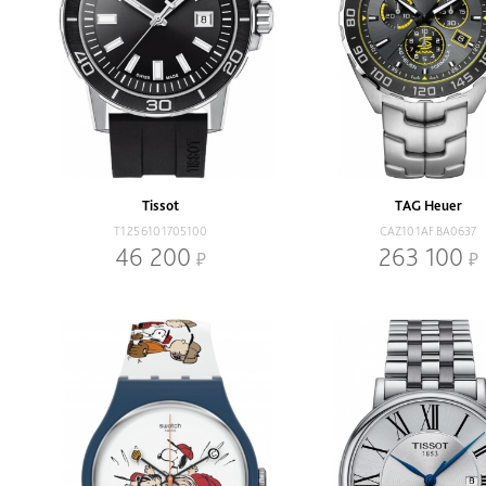
Tissot
TAG Heuer
T1256101705100
CAZ101AF.BA0637
46 200
263 100