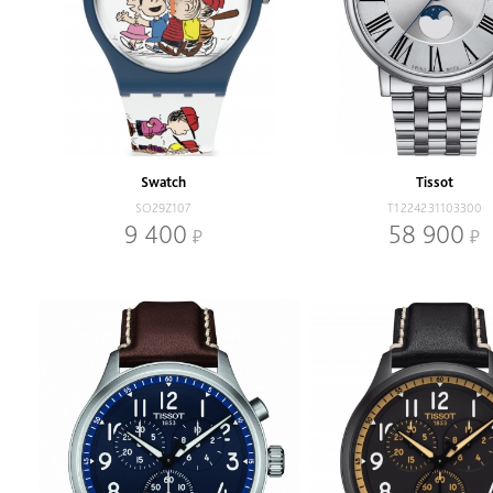
Swatch
Tissot
SO29Z107
T1224231103300
9 400
58 900