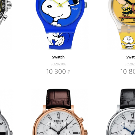
Swatch
Swat
SO29Z106
SO29Z
10 300
10 8