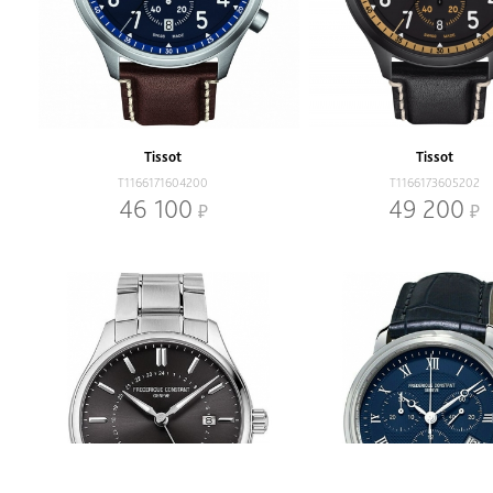
Tissot
Tissot
T1166171604200
T1166173605202
46 100
49 200