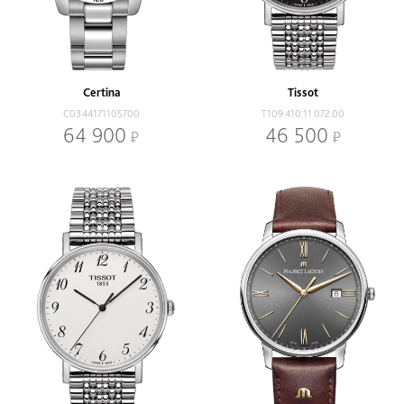
Certina
Tissot
C0344171105700
T109.410.11.072.00
64 900
46 500