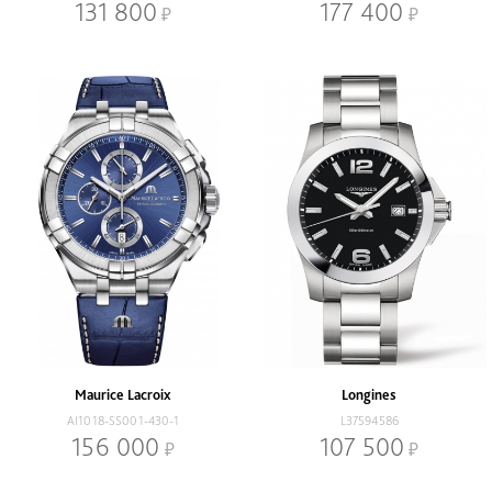
131 800
177 400
Maurice Lacroix
Longines
AI1018-SS001-430-1
L37594586
156 000
107 500