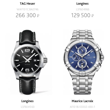
TAG Heuer
Longines
WAY101C.BA0746
L37604966
266 300
129 500
Longines
Maurice Lacroix
L37604563
AI1018-SS002-430-1