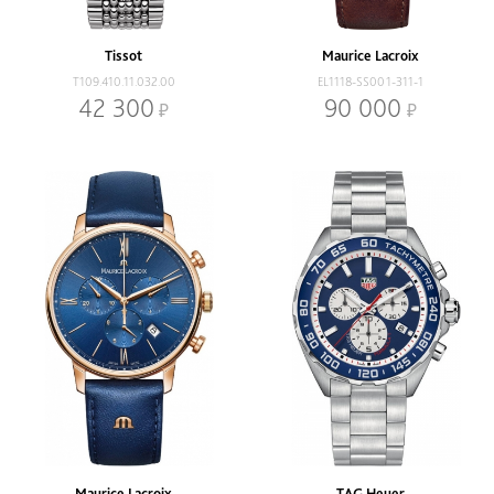
Tissot
Maurice Lacroix
T109.410.11.032.00
EL1118-SS001-311-1
42 300
90 000
Maurice Lacroix
TAG Heuer