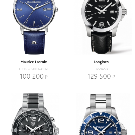
Maurice Lacroix
Longines
EL1118-SS001-410-1
L37594583
100 200
129 500