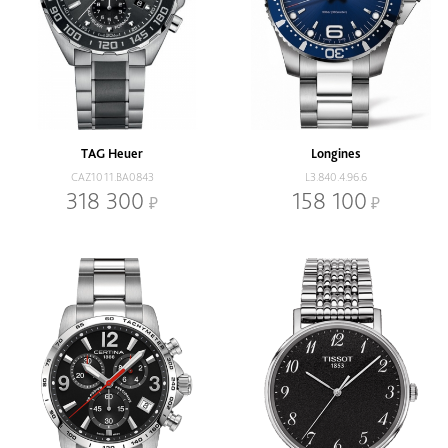
TAG Heuer
Longines
CAZ1011.BA0843
L3.840.4.96.6
318 300
158 100