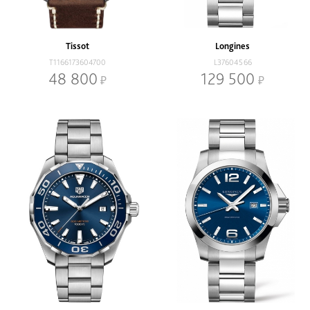
Наличие
В наличии
Со скидкой
Tissot
Longines
Механизм
T1166173604700
L37604566
Кварцевый
Механический
48 800
129 500
Браслет
Браслет
Ремень
Диаметр, мм
-