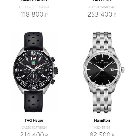
EL1098-PVP01-411-1
CAZ1018.BA0842
118 800
253 400
TAG Heuer
Hamilton
CAZ1010.FT8024
H32451131
214 400
82 500