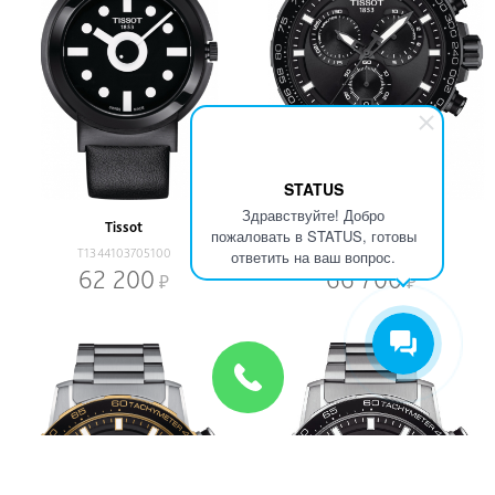
STATUS
Здравствуйте! Добро
Tissot
Tissot
пожаловать в STATUS, готовы
T1344103705100
T1256173305100
ответить на ваш вопрос.
62 200
66 700