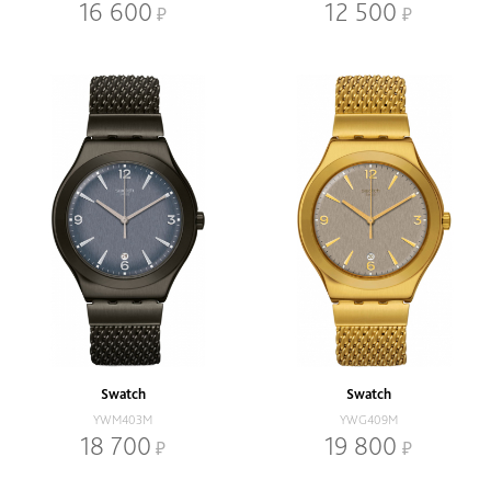
16 600
12 500
Swatch
Swatch
YWM403M
YWG409M
18 700
19 800