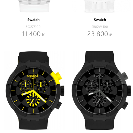
Наличие
В наличии
Со скидкой
Swatch
Swatch
Механизм
SO27E100
SB02W400
Кварцевый
Механический
11 400
23 800
Браслет
Браслет
Ремень
Диаметр, мм
-