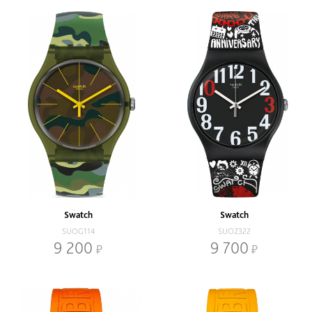
Swatch
Swatch
SUOG114
SUOZ322
9 200
9 700